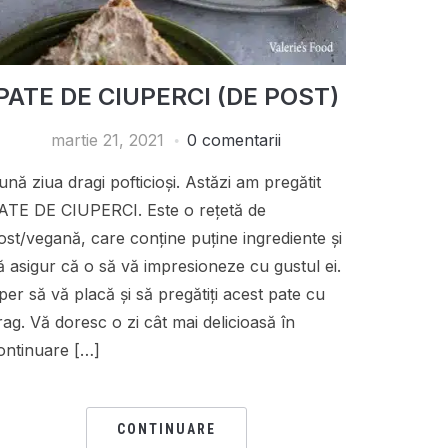
PATE DE CIUPERCI (DE POST)
martie 21, 2021
0 comentarii
ună ziua dragi pofticioși. Astăzi am pregătit
ATE DE CIUPERCI. Este o rețetă de
ost/vegană, care conține puține ingrediente și
ă asigur că o să vă impresioneze cu gustul ei.
per să vă placă și să pregătiți acest pate cu
rag. Vă doresc o zi cât mai delicioasă în
ontinuare […]
CONTINUARE