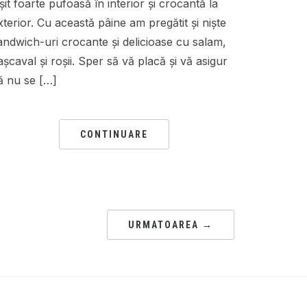
eșit foarte pufoasă în interior și crocantă la
xterior. Cu această pâine am pregătit și niște
andwich-uri crocante și delicioase cu salam,
așcaval și roșii. Sper să vă placă și vă asigur
ă nu se […]
CONTINUARE
URMATOAREA →