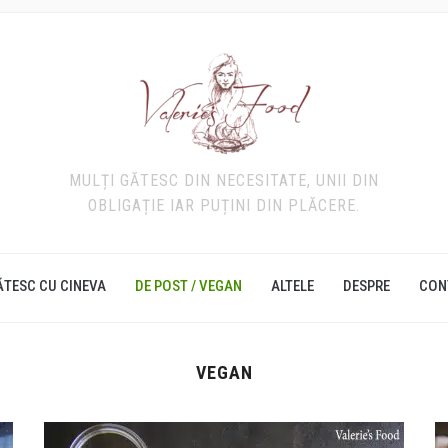
MULȚI GĂTESC DIN NECESITATE, UNII DIN
OBLIGAȚIE IAR PUȚINI DIN PLĂCERE.
ĂTESC CU CINEVA
DE POST / VEGAN
ALTELE
DESPRE
CON
VEGAN