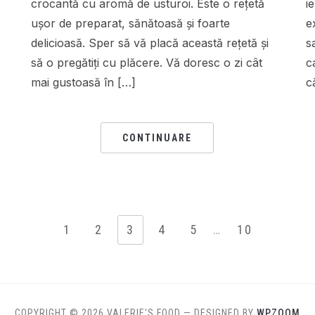
crocantă cu aromă de usturoi. Este o rețetă
i
ușor de preparat, sănătoasă și foarte
e
delicioasă. Sper să vă placă această rețetă și
s
să o pregătiți cu plăcere. Vă doresc o zi cât
c
mai gustoasă în […]
c
CONTINUARE
1
2
3
4
5
…
10
COPYRIGHT © 2026 VALERIE'S FOOD
— DESIGNED BY
WPZOOM