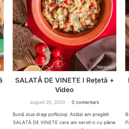
ă
SALATĂ DE VINETE I Rețetă +
Video
august 26, 2020
0 comentarii
Bună ziua dragi pofticioși. Astăzi am pregătit
B
SALATĂ DE VINETE care am servit-o cu pâine
P