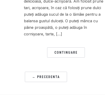
delicioasă, dulce-acrișoară. Am folosit prune
tari, acrișoare, în caz că folosiți prune dulci
puteți adăuga sucul de la o lămâie pentru a
balansa gustul dulceții. O puteți mânca cu
pâine proaspătă, o puteți adăuga în
cornișoare, tarte, […]
CONTINUARE
← PRECEDENTA