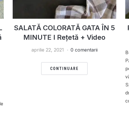
L
SALATĂ COLORATĂ GATA ÎN 5
ă
MINUTE I Rețetă + Video
aprilie 22, 2021
0 comentarii
B
P
p
CONTINUARE
v
S
d
c
le