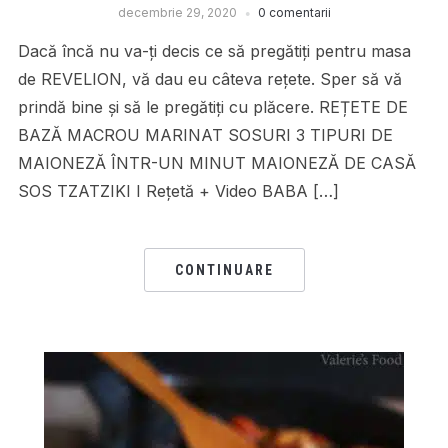
decembrie 29, 2020
0 comentarii
Dacă încă nu va-ți decis ce să pregătiți pentru masa
de REVELION, vă dau eu câteva rețete. Sper să vă
prindă bine și să le pregătiți cu plăcere. REȚETE DE
BAZĂ MACROU MARINAT SOSURI 3 TIPURI DE
MAIONEZĂ ÎNTR-UN MINUT MAIONEZĂ DE CASĂ
SOS TZATZIKI I Rețetă + Video BABA […]
CONTINUARE