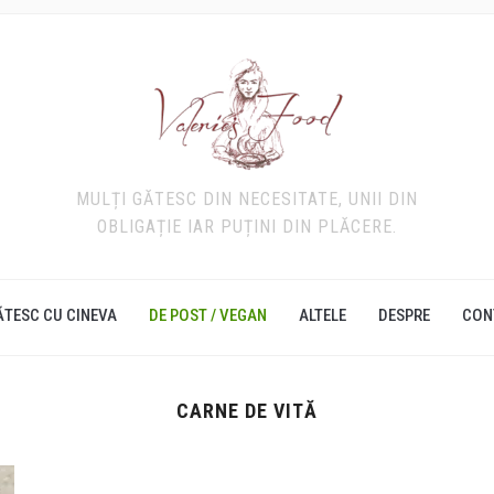
MULȚI GĂTESC DIN NECESITATE, UNII DIN
OBLIGAȚIE IAR PUȚINI DIN PLĂCERE.
ĂTESC CU CINEVA
DE POST / VEGAN
ALTELE
DESPRE
CON
CARNE DE VITĂ