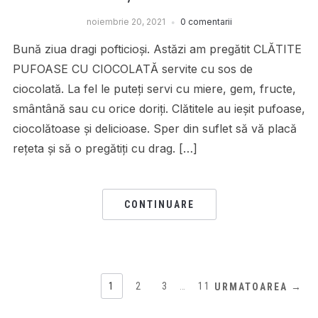
noiembrie 20, 2021
0 comentarii
Bună ziua dragi pofticioși. Astăzi am pregătit CLĂTITE
PUFOASE CU CIOCOLATĂ servite cu sos de
ciocolată. La fel le puteți servi cu miere, gem, fructe,
smântână sau cu orice doriți. Clătitele au ieșit pufoase,
ciocolătoase și delicioase. Sper din suflet să vă placă
rețeta și să o pregătiți cu drag. […]
CONTINUARE
1
2
3
…
11
URMATOAREA →