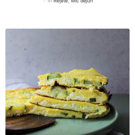
în
Rețete
,
Mic dejun