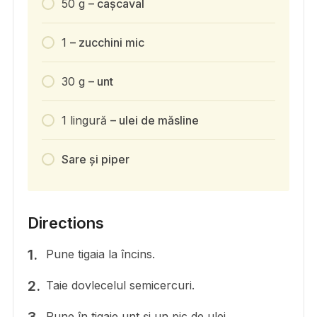
50
g
– cașcaval
1
– zucchini mic
30
g
– unt
1
lingură
– ulei de măsline
Sare și piper
Directions
Pune tigaia la încins.
Taie dovlecelul semicercuri.
Pune în tigaie unt și un pic de ulei.