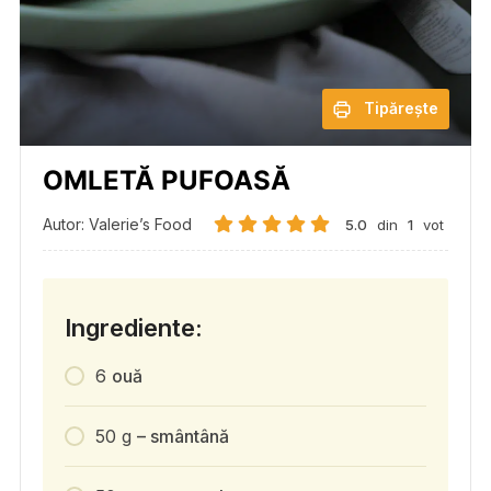
Tipărește
OMLETĂ PUFOASĂ
Autor: Valerie’s Food
5.0
din
1
vot
Ingrediente:
6
ouă
50
g
– smântână