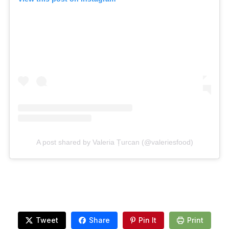
A post shared by Valeria Țurcan (@valeriesfood)
Tweet
Share
Pin It
Print