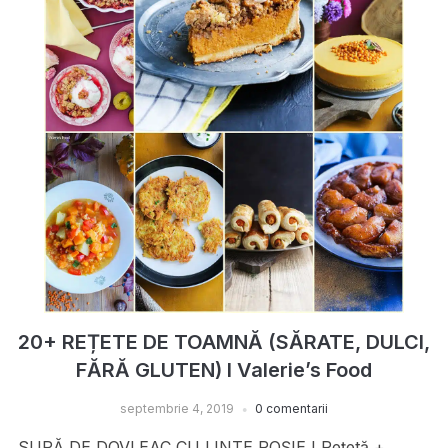
20+ REȚETE DE TOAMNĂ (SĂRATE, DULCI,
FĂRĂ GLUTEN) I Valerie’s Food
septembrie 4, 2019
0 comentarii
SUPĂ DE DOVLEAC CU LINTE ROȘIE I Rețetă +