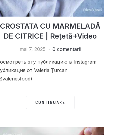
CROSTATA CU MARMELADĂ
DE CITRICE | Rețetă+Video
mai 7, 2025
0 comentarii
осмотреть эту публикацию в Instagram
убликация от Valeria Țurcan
@valeriesfood)
CONTINUARE