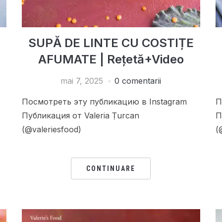
SUPĂ DE LINTE CU COSTIȚE
AFUMATE | Rețetă+Video
mai 7, 2025
0 comentarii
Посмотреть эту публикацию в Instagram
П
Публикация от Valeria Țurcan
П
(@valeriesfood)
(
CONTINUARE