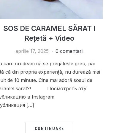
SOS DE CARAMEL SĂRAT I
Rețetă + Video
aprilie 17, 2025
0 comentarii
u care credeam că se pregătește greu, păi
ată că din propria experiență, nu durează mai
ult de 10 minute. Cine mai adoră sosul de
aramel sărat?! Посмотреть эту
публикацию в Instagram
убликация […]
CONTINUARE