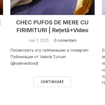
E
CHEC PUFOS DE MERE CU
FIRIMITURI | Rețetă+Video
mai 7, 2025
0 comentarii
Посмотреть эту публикацию в Instagram
E
Публикация от Valeria Țurcan
i
(@valeriesfood)
m
c
CONTINUARE
П