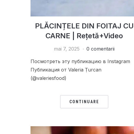
PLĂCINȚELE DIN FOITAJ CU
CARNE | Rețetă+Video
mai 7, 2025
0 comentarii
Посмотреть эту публикацию в Instagram
Публикация от Valeria Țurcan
(@valeriesfood)
CONTINUARE