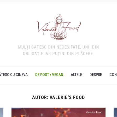
MULȚI GĂTESC DIN NECESITATE, UNII DIN
OBLIGAȚIE IAR PUȚINI DIN PLĂCERE.
ĂTESC CU CINEVA
DE POST / VEGAN
ALTELE
DESPRE
CON
AUTOR:
VALERIE'S FOOD