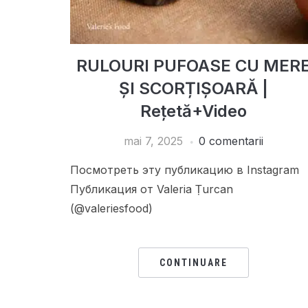
RULOURI PUFOASE CU MER
ȘI SCORȚIȘOARĂ |
Rețetă+Video
mai 7, 2025
0 comentarii
Посмотреть эту публикацию в Instagram
Публикация от Valeria Țurcan
(@valeriesfood)
CONTINUARE