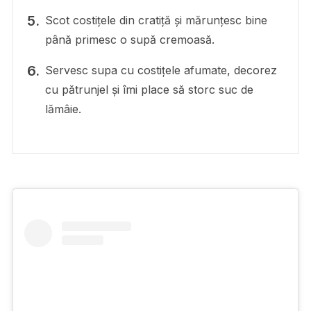
Scot costițele din cratiță și mărunțesc bine
până primesc o supă cremoasă.
Servesc supa cu costițele afumate, decorez
cu pătrunjel și îmi place să storc suc de
lămâie.