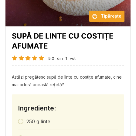
Tipărește
SUPĂ DE LINTE CU COSTIȚE
AFUMATE
5.0
din
1
vot
Astăzi pregătesc supă de linte cu costițe afumate, cine
mai adoră această rețetă?
Ingrediente:
250
g
linte