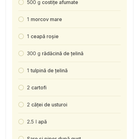
500
g
costițe afumate
1
morcov mare
1
ceapă roșie
300
g
rădăcină de țelină
1
tulpină de țelină
2
cartofi
2
căței de usturoi
2.5
l
apă
Sare și piper după gust