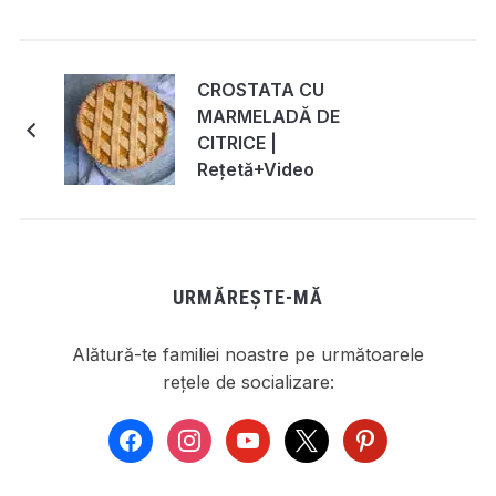
CROSTATA CU
MARMELADĂ DE
CITRICE |
Rețetă+Video
URMĂREȘTE-MĂ
Alătură-te familiei noastre pe următoarele
rețele de socializare:
facebook
instagram
youtube
x
pinterest