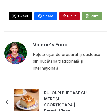
Tweet
Share
Pin It
Print
Valerie's Food
Rețete ușor de preparat și gustoase
din bucătăria tradițională și
internațională.
RULOURI PUFOASE CU
MERE ȘI
SCORȚIȘOARĂ |
Rețetă+Video