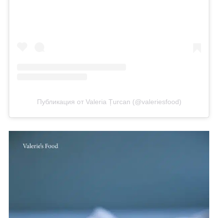
Публикация от Valeria Țurcan (@valeriesfood)