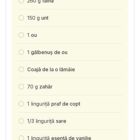
260
g
făină
150
g
unt
1
ou
1
gălbenuș de ou
Coajă de la o lămâie
70
g
zahăr
1
linguriță
praf de copt
1/3
linguriță
sare
1
linguriță
esență de vanilie