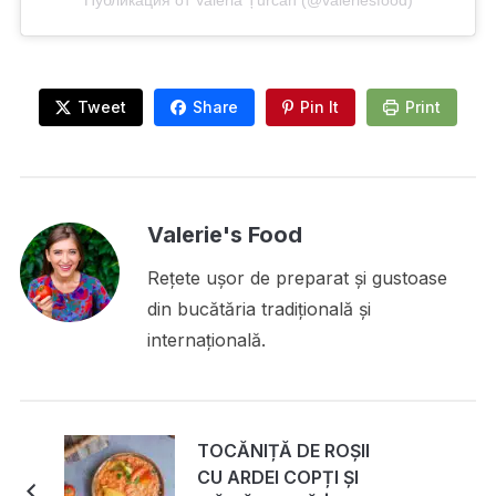
Публикация от Valeria Țurcan (@valeriesfood)
Tweet
Share
Pin It
Print
Valerie's Food
Rețete ușor de preparat și gustoase
din bucătăria tradițională și
internațională.
TOCĂNIȚĂ DE ROȘII
CU ARDEI COPȚI ȘI