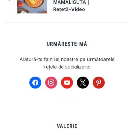
MĂMĂLIGUȚĂ |
Rețetă+Video
URMĂREȘTE-MĂ
Alătură-te familiei noastre pe următoarele
rețele de socializare:
facebook
instagram
youtube
x
pinterest
VALERIE