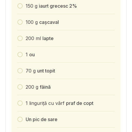
150
g
iaurt grecesc 2%
100
g
cașcaval
200
ml
lapte
1
ou
70
g
unt topit
200
g
făină
1
linguriță cu vârf
praf de copt
Un pic de sare