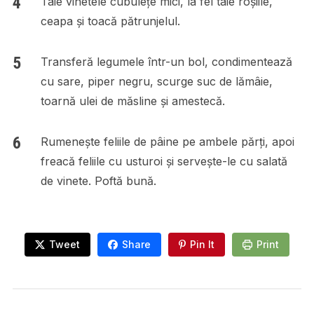
Taie vinetele cubulețe mici, la fel taie roșiile,
ceapa și toacă pătrunjelul.
Transferă legumele într-un bol, condimentează
cu sare, piper negru, scurge suc de lămâie,
toarnă ulei de măsline și amestecă.
Rumenește feliile de pâine pe ambele părți, apoi
freacă feliile cu usturoi și servește-le cu salată
de vinete. Poftă bună.
Tweet
Share
Pin It
Print