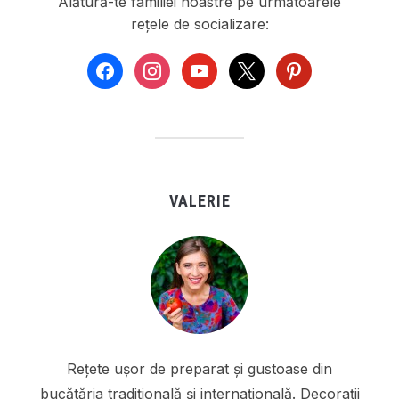
Alătură-te familiei noastre pe următoarele
rețele de socializare:
facebook
instagram
youtube
x
pinterest
VALERIE
Rețete ușor de preparat și gustoase din
bucătăria tradițională și internațională. Decorații