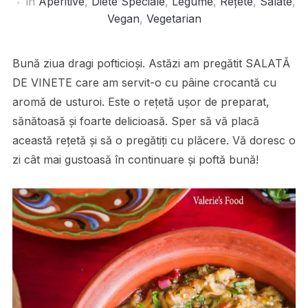
în
Aperitive
,
Diete Speciale
,
Legume
,
Rețete
,
Salate
,
Vegan
,
Vegetarian
Bună ziua dragi pofticioși. Astăzi am pregătit SALATĂ
DE VINETE care am servit-o cu pâine crocantă cu
aromă de usturoi. Este o rețetă ușor de preparat,
sănătoasă și foarte delicioasă. Sper să vă placă
această rețetă și să o pregătiți cu plăcere. Vă doresc o
zi cât mai gustoasă în continuare și poftă bună!