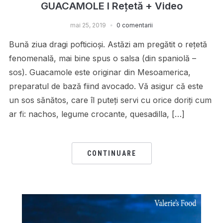
GUACAMOLE I Rețetă + Video
mai 25, 2019
0 comentarii
Bună ziua dragi pofticioși. Astăzi am pregătit o rețetă
fenomenală, mai bine spus o salsa (din spaniolă –
sos). Guacamole este originar din Mesoamerica,
preparatul de bază fiind avocado. Vă asigur că este
un sos sănătos, care îl puteți servi cu orice doriți cum
ar fi: nachos, legume crocante, quesadilla, […]
CONTINUARE