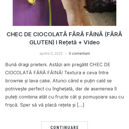
CHEC DE CIOCOLATĂ FĂRĂ FĂINĂ (FĂRĂ
GLUTEN) I Rețetă + Video
aprilie 5, 2022
0 comentarii
Bună dragi prieteni. Astăzi am pregătit CHEC DE
CIOCOLATĂ FĂRĂ FĂINĂ! Textura e ceva între
brownie și lava cake. Atunci când e puțin cald se
potrivește perfect cu înghețată, dar de asemenea îl
puteți combina atât cu fructe cât și pomușoare sau cu
frișcă. Sper să vă placă rețeta și […]
CONTINUARE