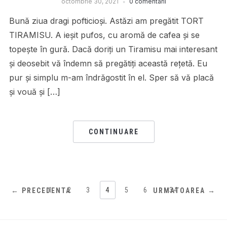
octombrie 30, 2021
0 comentarii
Bună ziua dragi pofticioși. Astăzi am pregătit TORT
TIRAMISU. A ieșit pufos, cu aromă de cafea și se
topește în gură. Dacă doriți un Tiramisu mai interesant
și deosebit vă îndemn să pregătiți această rețetă. Eu
pur și simplu m-am îndrăgostit în el. Sper să vă placă
și vouă și […]
CONTINUARE
1
2
3
4
5
6
…
34
← PRECEDENTA
URMATOAREA →