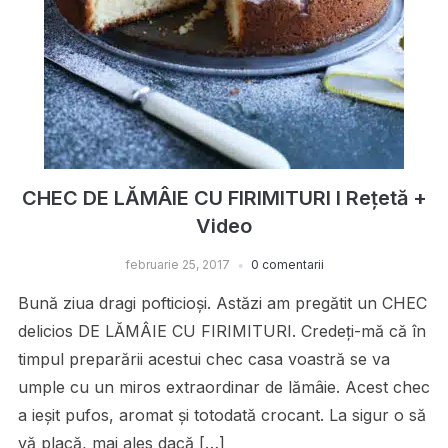
CHEC DE LĂMÂIE CU FIRIMITURI I Rețetă +
Video
februarie 25, 2017
0 comentarii
Bună ziua dragi pofticioși. Astăzi am pregătit un CHEC
delicios DE LĂMÂIE CU FIRIMITURI. Credeți-mă că în
timpul preparării acestui chec casa voastră se va
umple cu un miros extraordinar de lămâie. Acest chec
a ieșit pufos, aromat și totodată crocant. La sigur o să
vă placă, mai ales dacă […]