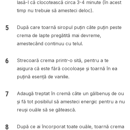
lasă-l că clocotească circa 3-4 minute (în acest
timp nu trebuie să amesteci deloc).
După care toarnă siropul puțin câte puțin peste
crema de lapte pregătită mai devreme,
amestecând continuu cu telul.
Strecoară crema printr-o sită, pentru a te
asigura că este fără cocoloașe și toarnă în ea
puțină esență de vanilie.
Adaugă treptat în cremă câte un gălbenuș de ou
și fă tot posibilul să amesteci energic pentru a nu
reuși ouăle să se gătească.
După ce ai încorporat toate ouăle, toarnă crema