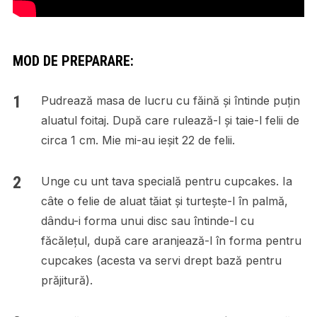
MOD DE PREPARARE:
Pudrează masa de lucru cu făină și întinde puțin
aluatul foitaj. După care rulează-l și taie-l felii de
circa 1 cm. Mie mi-au ieșit 22 de felii.
Unge cu unt tava specială pentru cupcakes. Ia
câte o felie de aluat tăiat și turtește-l în palmă,
dându-i forma unui disc sau întinde-l cu
făcălețul, după care aranjează-l în forma pentru
cupcakes (acesta va servi drept bază pentru
prăjitură).