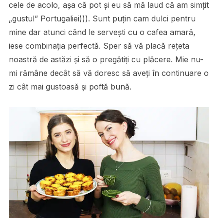
cele de acolo, așa că pot și eu să mă laud că am simțit
„gustul” Portugaliei))). Sunt puțin cam dulci pentru
mine dar atunci când le servești cu o cafea amară,
iese combinația perfectă. Sper să vă placă rețeta
noastră de astăzi și să o pregătiți cu plăcere. Mie nu-
mi rămâne decât să vă doresc să aveți în continuare o
zi cât mai gustoasă și poftă bună.