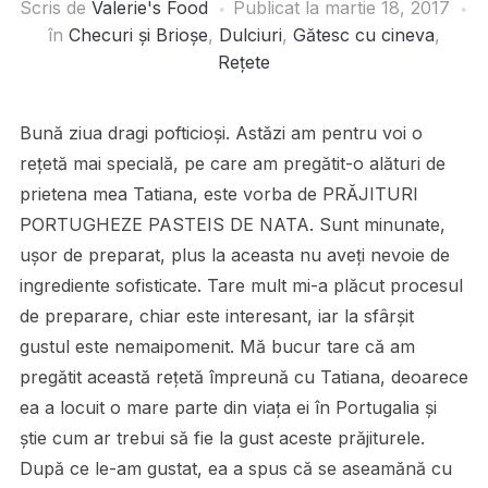
Scris de
Valerie's Food
Publicat la
martie 18, 2017
în
Checuri și Brioșe
,
Dulciuri
,
Gătesc cu cineva
,
Rețete
Bună ziua dragi pofticioși. Astăzi am pentru voi o
rețetă mai specială, pe care am pregătit-o alături de
prietena mea Tatiana, este vorba de PRĂJITURI
PORTUGHEZE PASTEIS DE NATA. Sunt minunate,
ușor de preparat, plus la aceasta nu aveți nevoie de
ingrediente sofisticate. Tare mult mi-a plăcut procesul
de preparare, chiar este interesant, iar la sfârșit
gustul este nemaipomenit. Mă bucur tare că am
pregătit această rețetă împreună cu Tatiana, deoarece
ea a locuit o mare parte din viața ei în Portugalia și
știe cum ar trebui să fie la gust aceste prăjiturele.
După ce le-am gustat, ea a spus că se aseamănă cu