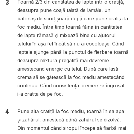
Toarnă 2/3 din cantitatea de lapte într-o cratiță,
deasupra pune coajă taiată de lămâie, un
batonaș de scorțișoară după care pune cratița la
foc mediu. Între timp toarnă făina în cantitatea
de lapte rămasă și mixează bine cu ajutorul
telului în așa fel încât să nu ai cocoloașe. Când
laptele ajunge până la punctul de fierbere toarnă
deasupra mixtura pregătită mai devreme
amestecând energic cu telul. După care lasă
crema să se gătească la foc mediu amestecând
continuu. Când consistența cremei s-a îngroșat,
i-a cratița de pe foc.
Pune altă cratiță la foc mediu, toarnă în ea apa
și zahărul, amestecă până zahărul se dizolvă.
Din momentul când siropul începe să fiarbă mai