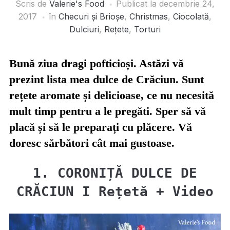
Scris de
Valerie's Food
Publicat la
decembrie 24,
2017
în
Checuri și Brioșe
,
Christmas
,
Ciocolată
,
Dulciuri
,
Rețete
,
Torturi
Bună ziua dragi pofticioși. Astăzi vă
prezint lista mea dulce de Crăciun. Sunt
rețete aromate și delicioase, ce nu necesită
mult timp pentru a le pregăti. Sper să vă
placă și să le preparați cu plăcere. Vă
doresc sărbători cât mai gustoase.
1. CORONIȚĂ DULCE DE
CRĂCIUN I Rețetă + Video