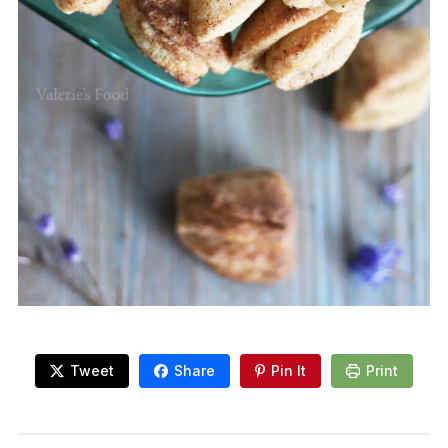
Tweet
Share
Pin It
Print