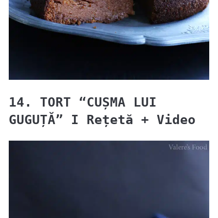
14. TORT “CUȘMA LUI
GUGUȚĂ” I Rețetă + Video