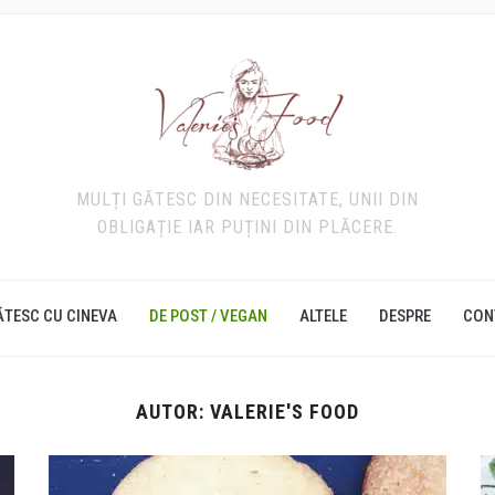
MULȚI GĂTESC DIN NECESITATE, UNII DIN
OBLIGAȚIE IAR PUȚINI DIN PLĂCERE.
ĂTESC CU CINEVA
DE POST / VEGAN
ALTELE
DESPRE
CON
AUTOR:
VALERIE'S FOOD