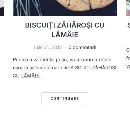
BISCUIȚI ZĂHĂROȘI CU
LĂMÂIE
iulie 31, 2015
0 comentarii
O
f
Pentru a vă îndulci puțin, vă propun o rețetă
v
o
ușoară și încântătoare de BISCUIȚI ZĂHĂROȘI
CU LĂMÂIE.
CONTINUARE