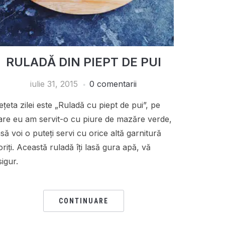
RULADĂ DIN PIEPT DE PUI
iulie 31, 2015
0 comentarii
ețeta zilei este „Ruladă cu piept de pui”, pe
are eu am servit-o cu piure de mazăre verde,
nsă voi o puteți servi cu orice altă garnitură
oriți. Această ruladă îți lasă gura apă, vă
sigur.
CONTINUARE