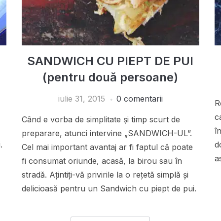
SANDWICH CU PIEPT DE PUI
(pentru două persoane)
iulie 31, 2015
0 comentarii
R
c
Când e vorba de simplitate și timp scurt de
î
preparare, atunci intervine „SANDWICH-UL”.
.
d
Cel mai important avantaj ar fi faptul că poate
a
fi consumat oriunde, acasă, la birou sau în
stradă. Ațintiți-vă privirile la o rețetă simplă și
delicioasă pentru un Sandwich cu piept de pui.