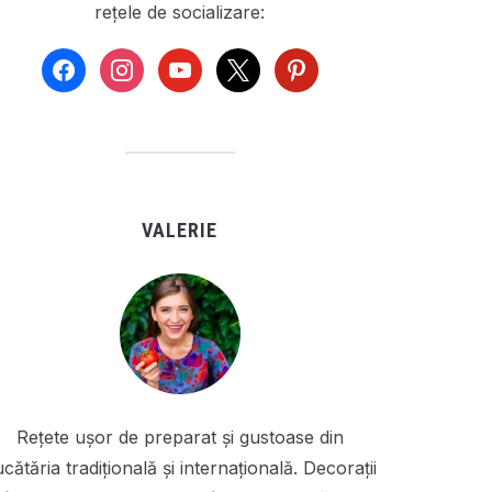
rețele de socializare:
facebook
instagram
youtube
x
pinterest
VALERIE
Rețete ușor de preparat și gustoase din
cătăria tradițională și internațională. Decorații