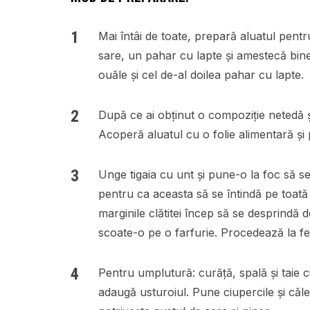
Mai întâi de toate, prepară aluatul pentr
sare, un pahar cu lapte și amestecă bi
ouăle și cel de-al doilea pahar cu lapte.
După ce ai obținut o compoziție netedă ș
Acoperă aluatul cu o folie alimentară și 
Unge tigaia cu unt și pune-o la foc să s
pentru ca aceasta să se întindă pe toată 
marginile clătitei încep să se desprindă d
scoate-o pe o farfurie. Procedează la fel
Pentru umplutură: curăță, spală și taie ci
adaugă usturoiul. Pune ciupercile și căle