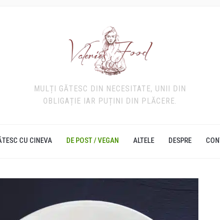
MULȚI GĂTESC DIN NECESITATE, UNII DIN
OBLIGAȚIE IAR PUȚINI DIN PLĂCERE.
ĂTESC CU CINEVA
DE POST / VEGAN
ALTELE
DESPRE
CON