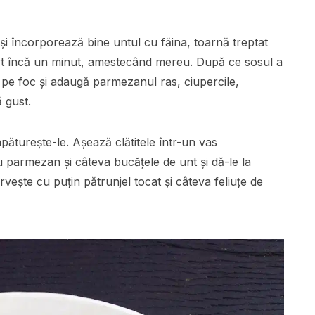
 și încorporează bine untul cu făina, toarnă treptat
fiert încă un minut, amestecând mereu. După ce sosul a
e pe foc și adaugă parmezanul ras, ciupercile,
 gust.
mpăturește-le. Așează clătitele într-un vas
 parmezan și câteva bucățele de unt și dă-le la
vește cu puțin pătrunjel tocat și câteva feliuțe de