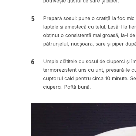
potrivește gustul de sare și piper.
Prepară sosul: pune o cratiță la foc mic
laptele și amestecă cu telul. Lasă-l la 
obținut o consistență mai groasă, ia-l d
pătrunjelul, nucșoara, sare și piper după
Umple clătitele cu sosul de ciuperci și î
termorezistent uns cu unt, presară-le cu
cuptorul cald pentru circa 10 minute. Ser
ciuperci. Poftă bună.