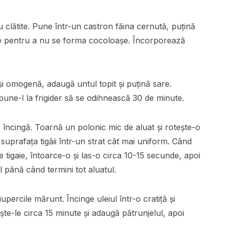
u clătite. Pune într-un castron făina cernută, puțină
ne pentru a nu se forma cocoloașe. Încorporează
i omogenă, adaugă untul topit și puțină sare.
pune-l la frigider să se odihnească 30 de minute.
e încingă. Toarnă un polonic mic de aluat și rotește-o
suprafața tigăii într-un strat cât mai uniform. Când
e tigaie, întoarce-o și las-o circa 10-15 secunde, apoi
 până când termini tot aluatul.
upercile mărunt. Încinge uleiul într-o cratiță și
ște-le circa 15 minute și adaugă pătrunjelul, apoi