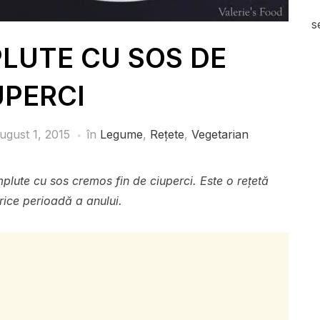
s
LUTE CU SOS DE
UPERCI
ugust 1, 2015
în
Legume
,
Rețete
,
Vegetarian
plute cu sos cremos fin de ciuperci. Este o rețetă
rice perioadă a anului.