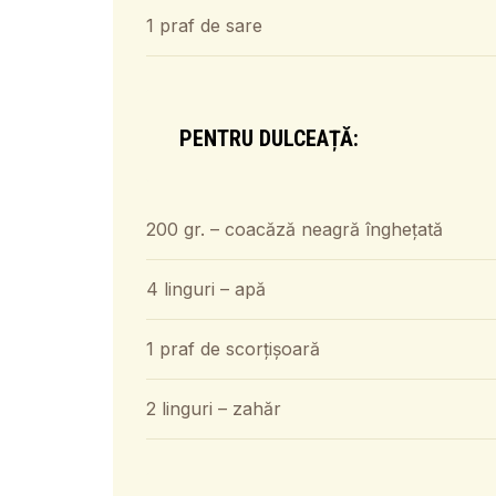
1 praf de sare
PENTRU DULCEAȚĂ:
200 gr. – coacăză neagră înghețată
4 linguri – apă
1 praf de scorțișoară
2 linguri – zahăr