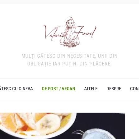
MULȚI GĂTESC DIN NECESITATE, UNII DIN
OBLIGAȚIE IAR PUȚINI DIN PLĂCERE.
ĂTESC CU CINEVA
DE POST / VEGAN
ALTELE
DESPRE
CON