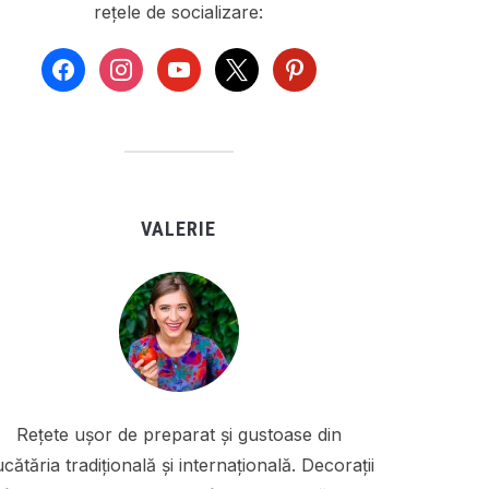
rețele de socializare:
facebook
instagram
youtube
x
pinterest
VALERIE
Rețete ușor de preparat și gustoase din
cătăria tradițională și internațională. Decorații