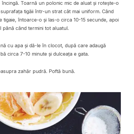
e încingă. Toarnă un polonic mic de aluat și rotește-o
suprafața tigăii într-un strat cât mai uniform. Când
e tigaie, întoarce-o și las-o circa 10-15 secunde, apoi
 până când termini tot aluatul.
nă cu apa și dă-le în clocot, după care adaugă
rbă circa 7-10 minute și dulceața e gata.
deasupra zahăr pudră. Poftă bună.