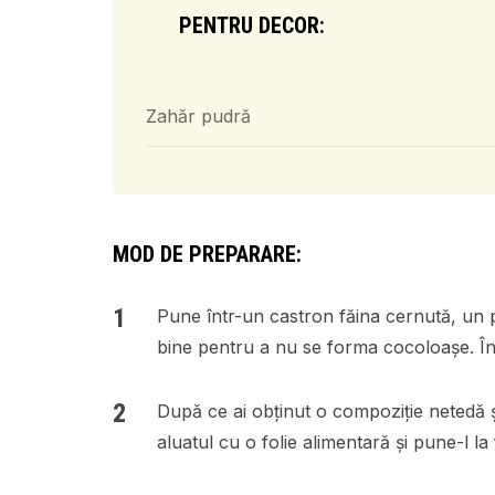
PENTRU DECOR:
Zahăr pudră
MOD DE PREPARARE:
Pune într-un castron făina cernută, un 
bine pentru a nu se forma cocoloașe. În
După ce ai obținut o compoziție netedă ș
aluatul cu o folie alimentară și pune-l l