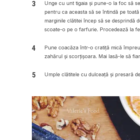
Unge cu unt tigaia și pune-o la foc să s
pentru ca aceasta să se întindă pe toată 
marginile clătitei încep să se desprindă d
scoate-o pe o farfurie. Procedează la fel
Pune coacăza într-o cratiță mică împreu
zahărul și scorțișoara. Mai lasă-le să fia
Umple clătitele cu dulceață și presară 