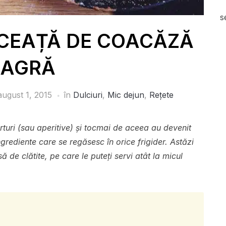
s
LCEAȚĂ DE COACĂZĂ
EAGRĂ
august 1, 2015
în
Dulciuri
,
Mic dejun
,
Rețete
erturi (sau aperitive) şi tocmai de aceea au devenit
grediente care se regăsesc în orice frigider. Astăzi
 de clătite, pe care le puteți servi atât la micul