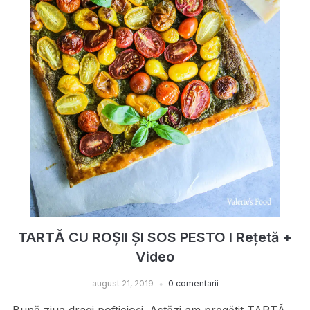
TARTĂ CU ROȘII ȘI SOS PESTO I Rețetă +
Video
august 21, 2019
0 comentarii
Bună ziua dragi pofticioși. Astăzi am pregătit TARTĂ