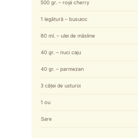
500 gr. – roșii cherry
1 legătură – busuioc
80 ml. – ulei de măsline
40 gr. – nuci caju
40 gr. – parmezan
3 căței de usturoi
1 ou
Sare