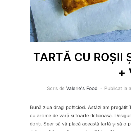
TARTĂ CU ROȘII Ș
+ 
Scris de
Valerie's Food
Publicat la
a
Bună ziua dragi pofticioși. Astăzi am pregăt
cu arome de vară și foarte delicioasă. Desigur
doriți. Sper să vă placă această tartă și să o 