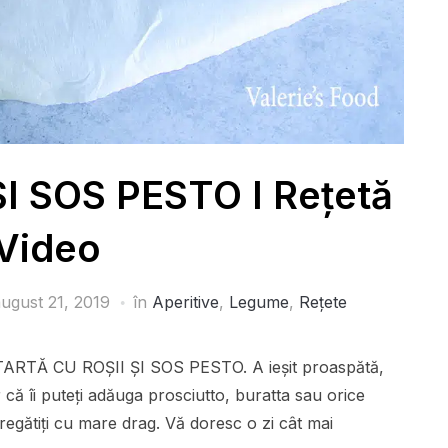
I SOS PESTO I Rețetă
Video
ugust 21, 2019
în
Aperitive
,
Legume
,
Rețete
it TARTĂ CU ROȘII ȘI SOS PESTO. A ieșit proaspătă,
 că îi puteți adăuga prosciutto, buratta sau orice
pregătiți cu mare drag. Vă doresc o zi cât mai