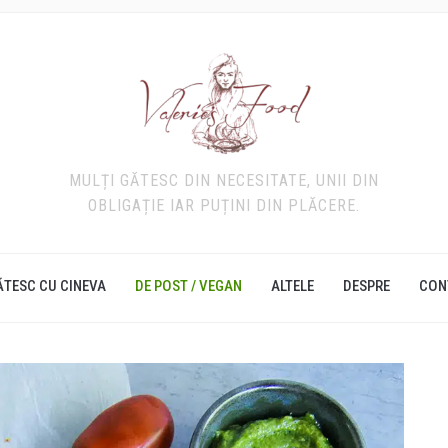
MULȚI GĂTESC DIN NECESITATE, UNII DIN
OBLIGAȚIE IAR PUȚINI DIN PLĂCERE.
ĂTESC CU CINEVA
DE POST / VEGAN
ALTELE
DESPRE
CON