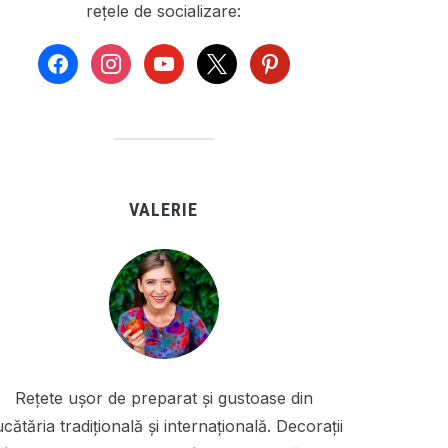
rețele de socializare:
facebook
instagram
youtube
x
pinterest
VALERIE
Rețete ușor de preparat și gustoase din
cătăria tradițională și internațională. Decorații