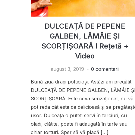
DULCEAȚĂ DE PEPENE
GALBEN, LĂMÂIE ȘI
SCORȚIȘOARĂ I Rețetă +
Video
august 3, 2019
0 comentarii
Bună ziua dragi pofticioși. Astăzi am pregătit
DULCEAȚĂ DE PEPENE GALBEN, LĂMÂIE Ș
SCORȚIȘOARĂ. Este ceva senzațional, nu vă
pot reda cât este de delicioasă și se pregăteșt
ușor. Dulceața o puteți servi în terciuri, cu
oladi, clătite, poate fi adaugată în tarte sau
chiar torturi. Sper să vă placă […]