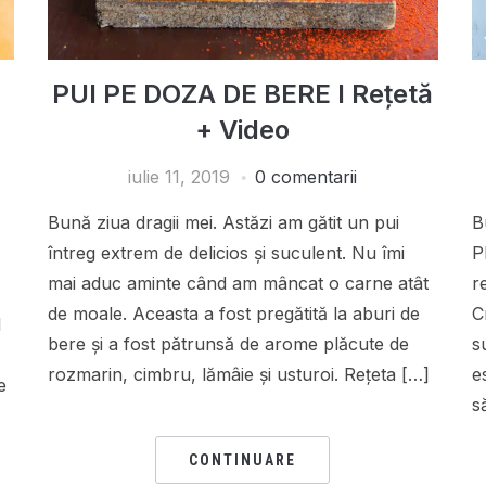
PUI PE DOZA DE BERE I Rețetă
+ Video
iulie 11, 2019
0 comentarii
Bună ziua dragii mei. Astăzi am gătit un pui
B
întreg extrem de delicios și suculent. Nu îmi
P
mai aduc aminte când am mâncat o carne atât
r
de moale. Aceasta a fost pregătită la aburi de
C
I
bere și a fost pătrunsă de arome plăcute de
s
rozmarin, cimbru, lămâie și usturoi. Rețeta […]
e
e
să
CONTINUARE