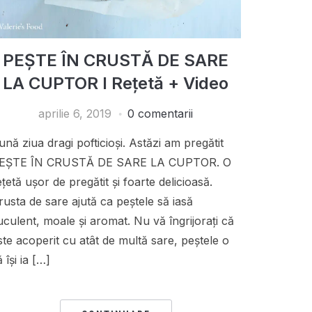
PEȘTE ÎN CRUSTĂ DE SARE
LA CUPTOR I Rețetă + Video
aprilie 6, 2019
0 comentarii
ună ziua dragi pofticioși. Astăzi am pregătit
EȘTE ÎN CRUSTĂ DE SARE LA CUPTOR. O
ețetă ușor de pregătit și foarte delicioasă.
rusta de sare ajută ca peștele să iasă
uculent, moale și aromat. Nu vă îngrijorați că
ste acoperit cu atât de multă sare, peștele o
 își ia […]