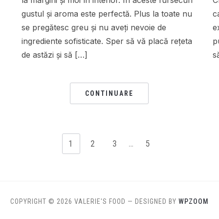
la margini și moi în interior. În aceste fursecuri
C
gustul și aroma este perfectă. Plus la toate nu
c
se pregătesc greu și nu aveți nevoie de
e
ingrediente sofisticate. Sper să vă placă rețeta
p
de astăzi și să […]
s
CONTINUARE
1
2
3
…
5
COPYRIGHT © 2026 VALERIE'S FOOD
— DESIGNED BY
WPZOOM