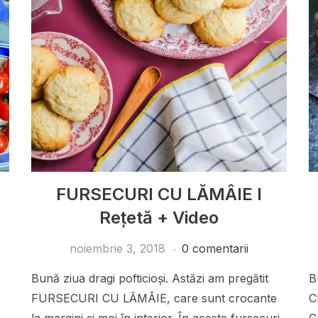
FURSECURI CU LĂMÂIE I
Rețetă + Video
noiembrie 3, 2018
0 comentarii
Bună ziua dragi pofticioși. Astăzi am pregătit
B
FURSECURI CU LĂMÂIE, care sunt crocante
C