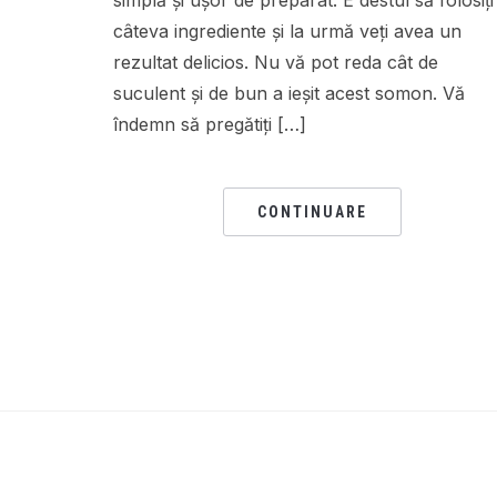
simplă și ușor de preparat. E destul să folosiți
câteva ingrediente și la urmă veți avea un
rezultat delicios. Nu vă pot reda cât de
suculent și de bun a ieșit acest somon. Vă
îndemn să pregătiți […]
CONTINUARE