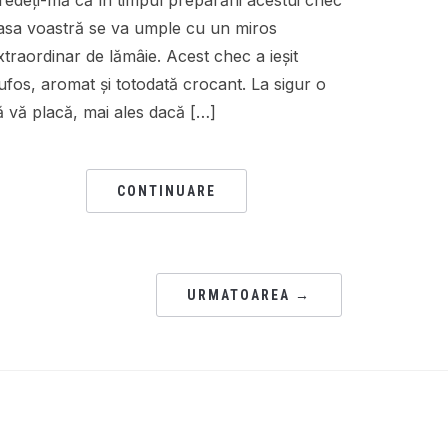
redeți-mă că în timpul preparării acestui chec
asa voastră se va umple cu un miros
xtraordinar de lămâie. Acest chec a ieșit
ufos, aromat și totodată crocant. La sigur o
ă vă placă, mai ales dacă […]
CONTINUARE
URMATOAREA →