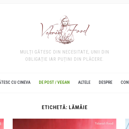
MULȚI GĂTESC DIN NECESITATE, UNII DIN
OBLIGAȚIE IAR PUȚINI DIN PLĂCERE.
ĂTESC CU CINEVA
DE POST / VEGAN
ALTELE
DESPRE
CON
ETICHETĂ:
LĂMÂIE