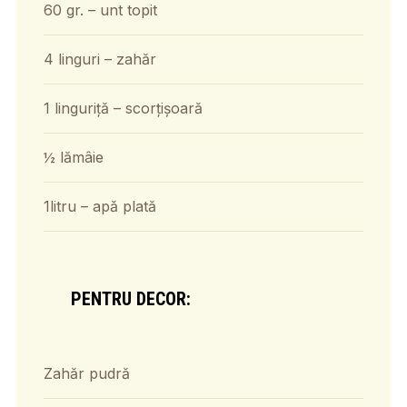
60 gr. – unt topit
4 linguri – zahăr
1 linguriță – scorțișoară
½ lămâie
1litru – apă plată
PENTRU DECOR:
Zahăr pudră