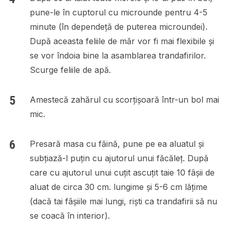
pune-le în cuptorul cu microunde pentru 4-5
minute (în dependeță de puterea microundei).
După aceasta feliile de măr vor fi mai flexibile și
se vor îndoia bine la asamblarea trandafirilor.
Scurge feliile de apă.
Amestecă zahărul cu scorțișoară într-un bol mai
mic.
Presară masa cu făină, pune pe ea aluatul și
subțiază-l puțin cu ajutorul unui făcăleț. După
care cu ajutorul unui cuțit ascuțit taie 10 fâșii de
aluat de circa 30 cm. lungime și 5-6 cm lățime
(dacă tai fâșiile mai lungi, riști ca trandafirii să nu
se coacă în interior).