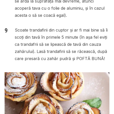
se ardă la suprafață mai devreme, atunci
acoperă tava cu o folie de aluminiu, și în cazul
acesta o să se coacă egal).
Scoate trandafirii din cuptor și ar fi mai bine să îi
scoți din tavă în primele 5 minute (în așa fel eviți
ca trandafrii să se lipească de tavă din cauza
zahărului). Lasă trandafirii să se răcească, după
care presară cu zahăr pudră și POFTĂ BUNĂ!