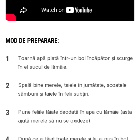
MOD DE PREPARARE:
Toarnă apă plată într-un bol încăpător și scurge
în el sucul de lămâie.
Spală bine merele, taiele în jumătate, scoatele
sâmburii și taiele în felii subțiri.
Pune feliile tăiate deodată în apa cu lămâie (asta
ajută merele să nu se oxideze).
După ce ai tăiat toate merele și le-ai pus în bol,