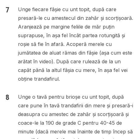
Unge fiecare fâșie cu unt topit, după care
presară-le cu amestecul din zahăr și scorțișoară.
Aranjează pe margine feliile de măr puțin
suprapuse, în așa fel încât partea rotungită și
roșie să fie în afară. Acoperă merele cu
jumătatea de aluat rămas din fâșie (așa cum este
arătat în video). După care rulează de la un
capăt până la altul fâșia cu mere, în așa fel vei
obține trandafirul.
Unge o tavă pentru brioșe cu unt topit, după
care pune în tavă trandafirii din mere și presară-i
deasupra cu amestec de zahăr și scorțișoară și
coace-le la 190 de grade C pentru 40-45 de
minute (dacă merele mai înainte de timp încep să