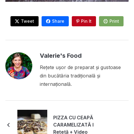
Tweet
Share
Pin It
Print
Valerie's Food
Rețete ușor de preparat și gustoase
din bucătăria tradițională și
internațională.
PIZZA CU CEAPĂ
CARAMELIZATĂ I
Rețetă + Video