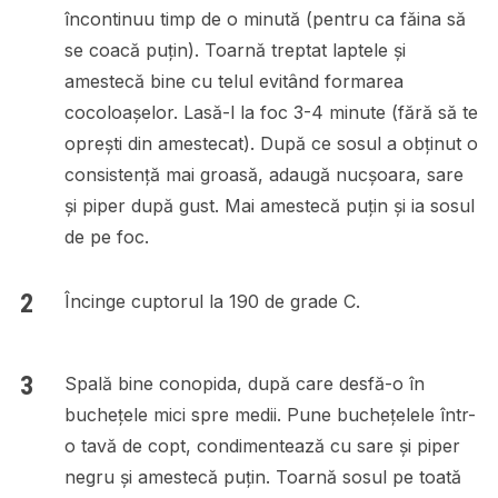
încontinuu timp de o minută (pentru ca făina să
se coacă puțin). Toarnă treptat laptele și
amestecă bine cu telul evitând formarea
cocoloașelor. Lasă-l la foc 3-4 minute (fără să te
oprești din amestecat). După ce sosul a obținut o
consistență mai groasă, adaugă nucșoara, sare
și piper după gust. Mai amestecă puțin și ia sosul
de pe foc.
Încinge cuptorul la 190 de grade C.
Spală bine conopida, după care desfă-o în
buchețele mici spre medii. Pune buchețelele într-
o tavă de copt, condimentează cu sare și piper
negru și amestecă puțin. Toarnă sosul pe toată