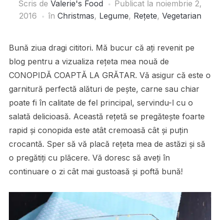
Scris de
Valerie's Food
Publicat la
noiembrie 2,
2016
în
Christmas
,
Legume
,
Rețete
,
Vegetarian
Bună ziua dragi cititori. Mă bucur că ați revenit pe
blog pentru a vizualiza rețeta mea nouă de
CONOPIDĂ COAPTĂ LA GRĂTAR. Vă asigur că este o
garnitură perfectă alături de pește, carne sau chiar
poate fi în calitate de fel principal, servindu-l cu o
salată delicioasă. Această rețetă se pregătește foarte
rapid și conopida este atât cremoasă cât și puțin
crocantă. Sper să vă placă rețeta mea de astăzi și să
o pregătiți cu plăcere. Vă doresc să aveți în
continuare o zi cât mai gustoasă și poftă bună!