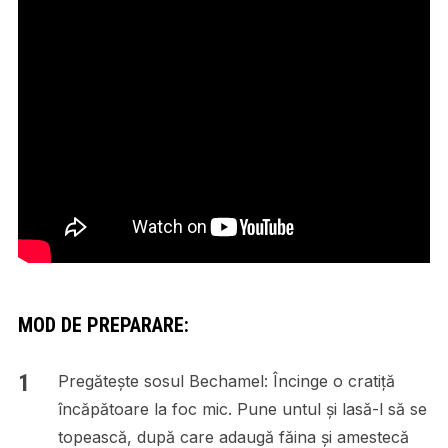
MOD DE PREPARARE:
Pregătește sosul Bechamel: Încinge o cratiță
încăpătoare la foc mic. Pune untul și lasă-l să se
topească, după care adaugă făina și amestecă