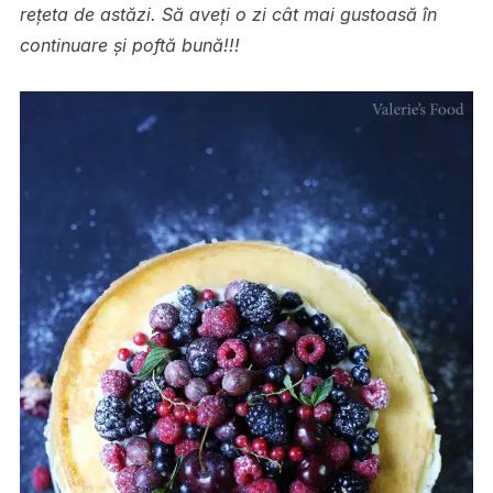
reţeta de astăzi. Să aveţi o zi cât mai gustoasă în
continuare şi poftă bună!!!