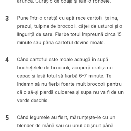
arunca. Curăț-o de coajă și taie-o rondele.
Pune într-o cratiță cu apă rece cartofii, țelina,
prazul, tulpina de broccoli, cățeii de usturoi și o
linguriță de sare. Fierbe totul împreună circa 15
minute sau până cartoful devine moale.
Când cartoful este moale adaugă în supă
buchețelele de broccoli, acoperă cratița cu
capac și lasă totul să fiarbă 6-7 minute. Te
îndemn să nu fierbi foarte mult broccoli pentru
că o să-și piardă culoarea și supa nu va fi de un
verde deschis.
Când legumele au fiert, mărunțește-le cu un
blender de mână sau cu unul obișnuit până