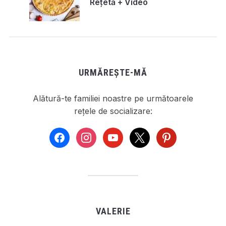
Rețetă + Video
URMĂREȘTE-MĂ
Alătură-te familiei noastre pe următoarele
rețele de socializare:
facebook
instagram
youtube
x
pinterest
VALERIE