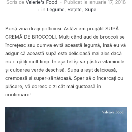
Scris de
Valerie's Food
Publicat la
ianuarie 17, 2018
în
Legume
,
Rețete
,
Supe
Bună ziua dragi pofticioși. Astăzi am pregătit SUPĂ
CREMĂ DE BROCCOLI. Mulți când aud de broccoli se
încrețesc sau cumva evită această legumă, însă eu vă
asigur că această supă este delicioasă mai ales dacă
nu o gătiți mult timp. În așa fel își va păstra vitaminele
și culoarea verde deschisă. Supa a ieșit delicioasă,
cremoasă și super-sănătoasă. Sper să o încercați cu
plăcere, vă doresc o zi cât mai gustoasă în
continuare!