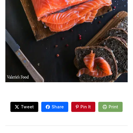
Tweet
Share
Pin It
Print