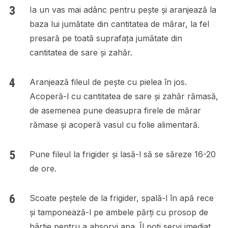
Ia un vas mai adânc pentru pește și aranjează la
baza lui jumătate din cantitatea de mărar, la fel
presară pe toată suprafața jumătate din
cantitatea de sare și zahăr.
Aranjează fileul de pește cu pielea în jos.
Acoperă-l cu cantitatea de sare și zahăr rămasă,
de asemenea pune deasupra firele de mărar
rămase și acoperă vasul cu folie alimentară.
Pune fileul la frigider și lasă-l să se săreze 16-20
de ore.
Scoate peștele de la frigider, spală-l în apă rece
și tamponează-l pe ambele părți cu prosop de
hârtie pentru a absorvi apa. Îl poți servi imediat