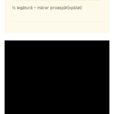
½ legătură – mărar proaspăt(spălat)