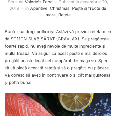
Scris de
Valerie's Food
Publicat la
decembrie 20,
2019
în
Aperitive
,
Christmas
,
Pește și fructe de
mare
,
Rețete
Bună ziua dragi pofticioși. Astăzi vă prezint rețeta mea
de SOMON SLAB SĂRAT (GRAVLAX). Se pregătește
foarte rapid, nu aveți nevoie de multe ingrediente și
multă treabă. Vă asigur că acest pește e mai delicios
pregătit acasă decât cel cumpărat din magazin. Sper
să vă placă această rețetă și să o pregătiți cu plăcere.
Vă doresc să aveți în continuare o zi cât mai gustoasă
și poftă bună!