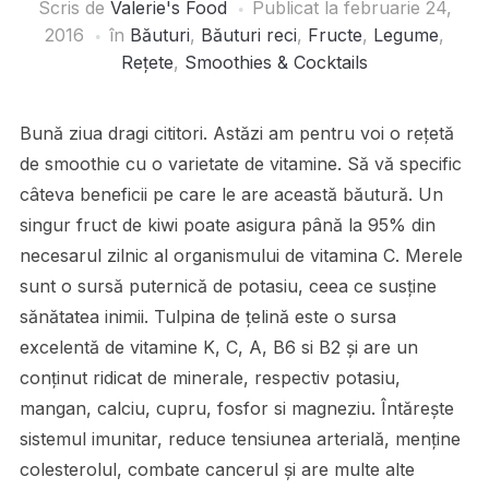
Scris de
Valerie's Food
Publicat la
februarie 24,
2016
în
Băuturi
,
Băuturi reci
,
Fructe
,
Legume
,
Rețete
,
Smoothies & Cocktails
Bună ziua dragi cititori. Astăzi am pentru voi o rețetă
de smoothie cu o varietate de vitamine. Să vă specific
câteva beneficii pe care le are această băutură. Un
singur fruct de kiwi poate asigura până la 95% din
necesarul zilnic al organismului de vitamina C. Merele
sunt o sursă puternică de potasiu, ceea ce susține
sănătatea inimii. Tulpina de țelină este o sursa
excelentă de vitamine K, C, A, B6 si B2 și are un
conținut ridicat de minerale, respectiv potasiu,
mangan, calciu, cupru, fosfor si magneziu. Întărește
sistemul imunitar, reduce tensiunea arterială, menține
colesterolul, combate cancerul și are multe alte