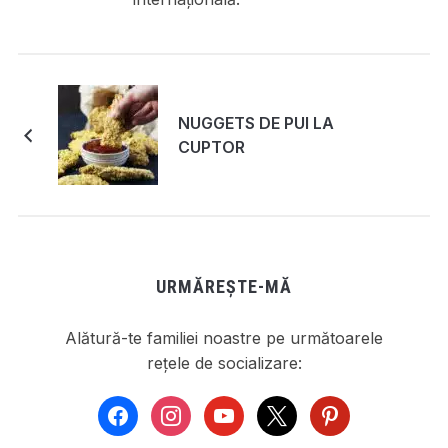
NUGGETS DE PUI LA
CUPTOR
URMĂREȘTE-MĂ
Alătură-te familiei noastre pe următoarele
rețele de socializare:
facebook
instagram
youtube
x
pinterest