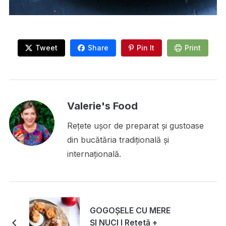
Tweet
Share
Pin It
Print
Valerie's Food
Rețete ușor de preparat și gustoase
din bucătăria tradițională și
internațională.
GOGOȘELE CU MERE
ȘI NUCI I Rețetă +