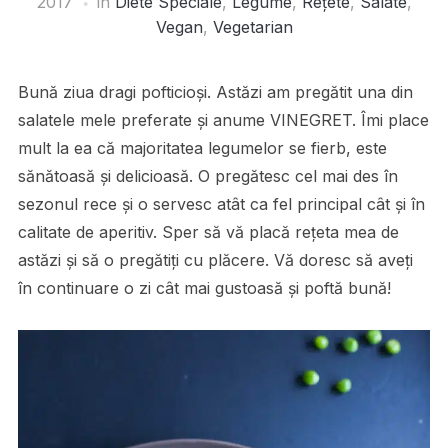
2017
în
Diete Speciale
,
Legume
,
Rețete
,
Salate
,
Vegan
,
Vegetarian
Bună ziua dragi pofticioși. Astăzi am pregătit una din
salatele mele preferate și anume VINEGRET. Îmi place
mult la ea că majoritatea legumelor se fierb, este
sănătoasă și delicioasă. O pregătesc cel mai des în
sezonul rece și o servesc atât ca fel principal cât și în
calitate de aperitiv. Sper să vă placă rețeta mea de
astăzi și să o pregătiți cu plăcere. Vă doresc să aveți
în continuare o zi cât mai gustoasă și poftă bună!