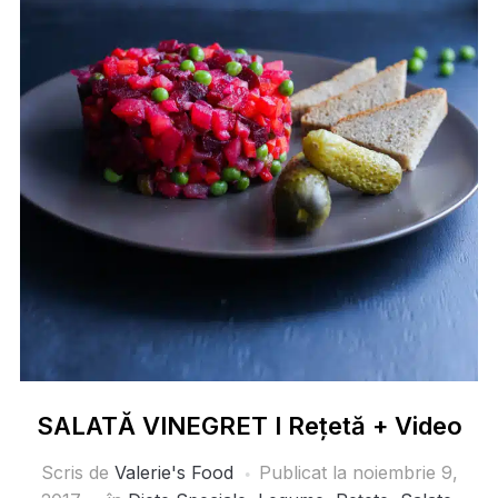
SALATĂ VINEGRET I Rețetă + Video
Scris de
Valerie's Food
Publicat la
noiembrie 9,