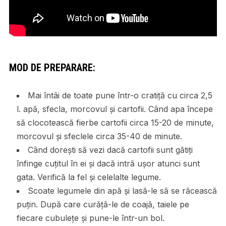
MOD DE PREPARARE:
Mai întâi de toate pune într-o cratiță cu circa 2,5
l. apă, sfecla, morcovul și cartofii. Când apa începe
să clocotească fierbe cartofii circa 15-20 de minute,
morcovul și sfeclele circa 35-40 de minute.
Când dorești să vezi dacă cartofii sunt gătiți
înfinge cuțitul în ei și dacă intră ușor atunci sunt
gata. Verifică la fel și celelalte legume.
Scoate legumele din apă și lasă-le să se răcească
puțin. După care curăță-le de coajă, taiele pe
fiecare cubulețe și pune-le într-un bol.