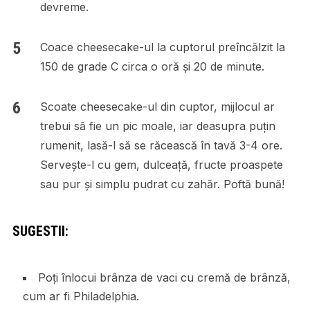
devreme.
Coace cheesecake-ul la cuptorul preîncălzit la
150 de grade C circa o oră și 20 de minute.
Scoate cheesecake-ul din cuptor, mijlocul ar
trebui să fie un pic moale, iar deasupra puțin
rumenit, lasă-l să se răcească în tavă 3-4 ore.
Servește-l cu gem, dulceață, fructe proaspete
sau pur și simplu pudrat cu zahăr. Poftă bună!
SUGESTII:
Poți înlocui brânza de vaci cu cremă de brânză,
cum ar fi Philadelphia.