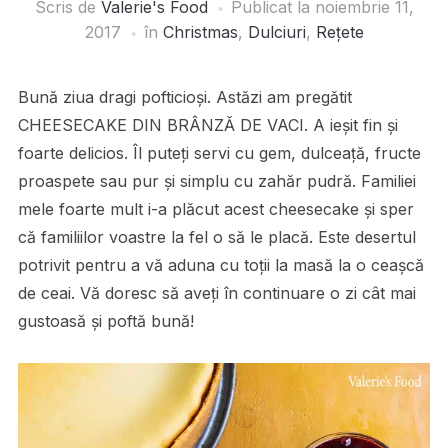
Scris de
Valerie's Food
Publicat la
noiembrie 11,
2017
în
Christmas
,
Dulciuri
,
Rețete
Bună ziua dragi pofticioși. Astăzi am pregătit
CHEESECAKE DIN BRÂNZĂ DE VACI. A ieșit fin și
foarte delicios. Îl puteți servi cu gem, dulceață, fructe
proaspete sau pur și simplu cu zahăr pudră. Familiei
mele foarte mult i-a plăcut acest cheesecake și sper
că familiilor voastre la fel o să le placă. Este desertul
potrivit pentru a vă aduna cu toții la masă la o ceașcă
de ceai. Vă doresc să aveți în continuare o zi cât mai
gustoasă și poftă bună!