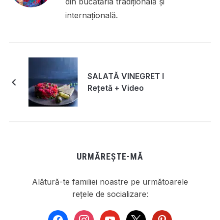
din bucătăria tradițională și
internațională.
SALATĂ VINEGRET I
Rețetă + Video
URMĂREȘTE-MĂ
Alătură-te familiei noastre pe următoarele
rețele de socializare:
facebook
instagram
youtube
x
pinterest