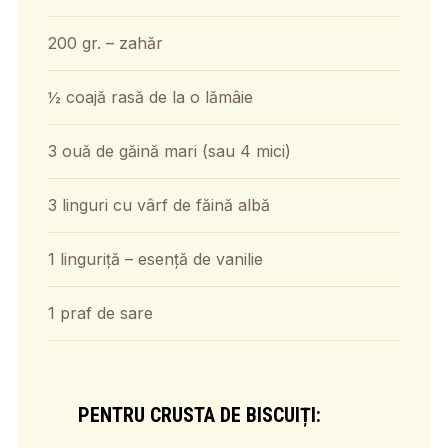
200 gr. – zahăr
½ coajă rasă de la o lămâie
3 ouă de găină mari (sau 4 mici)
3 linguri cu vârf de făină albă
1 linguriță – esență de vanilie
1 praf de sare
PENTRU CRUSTA DE BISCUIȚI: