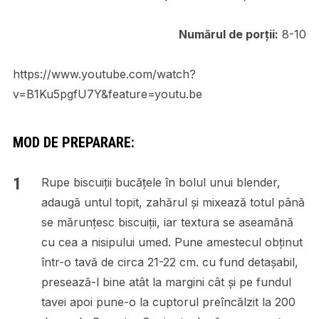
Numărul de porții:
8-10
https://www.youtube.com/watch?
v=B1Ku5pgfU7Y&feature=youtu.be
MOD DE PREPARARE:
Rupe biscuiții bucățele în bolul unui blender,
adaugă untul topit, zahărul și mixează totul până
se mărunțesc biscuiții, iar textura se aseamănă
cu cea a nisipului umed. Pune amestecul obținut
într-o tavă de circa 21-22 cm. cu fund detaşabil,
presează-l bine atât la margini cât și pe fundul
tavei apoi pune-o la cuptorul preîncălzit la 200