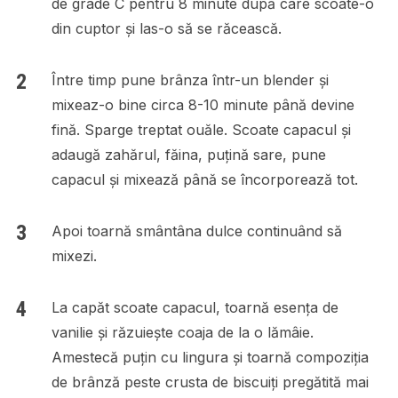
de grade C pentru 8 minute după care scoate-o
din cuptor și las-o să se răcească.
Între timp pune brânza într-un blender și
mixeaz-o bine circa 8-10 minute până devine
fină. Sparge treptat ouăle. Scoate capacul și
adaugă zahărul, făina, puțină sare, pune
capacul și mixează până se încorporează tot.
Apoi toarnă smântâna dulce continuând să
mixezi.
La capăt scoate capacul, toarnă esența de
vanilie și răzuiește coaja de la o lămâie.
Amestecă puțin cu lingura și toarnă compoziția
de brânză peste crusta de biscuiți pregătită mai