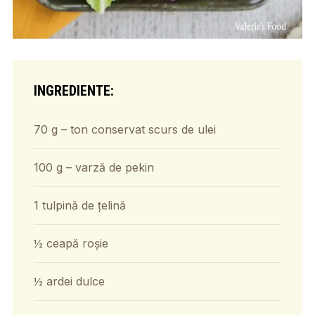
INGREDIENTE:
70 g – ton conservat scurs de ulei
100 g – varză de pekin
1 tulpină de țelină
½ ceapă roșie
½ ardei dulce