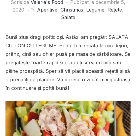
Scris de
Valerie's Food
Publicat la
decembrie 5,
2020
în
Aperitive
,
Christmas
,
Legume
,
Rețete
,
Salate
Bună ziua dragi pofticioși. Astăzi am pregătit SALATĂ
CU TON CU LEGUME. Poate fi mâncată la mic dejun,
prânz, cină sau chiar pusă pe masa de sărbătoare. Se
pregătește foarte rapid și o puteți servi cu pită sau
pâine proaspătă. Sper să vă placă această rețetă și să
o pregătiți cu plăcere. Vă doresc o zi cât mai gustoasă
în continuare și poftă bună!