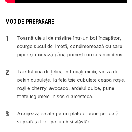
MOD DE PREPARARE:
Toarnă uleiul de măsline într-un bol încăpător,
scurge sucul de limetă, condimentează cu sare,
piper și mixează până primești un sos mai dens.
Taie tulpina de țelină în bucăți medii, varza de
pekin cubulețe, la fela taie cubulețe ceapa roșie,
roșiile cherry, avocado, ardeiul dulce, pune
toate legumele în sos și amestecă.
Aranjează salata pe un platou, pune pe toată
suprafața ton, porumb și vlăstări.