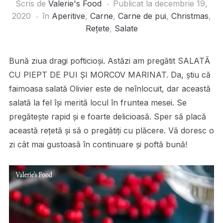
Scris de
Valerie's Food
Publicat la
decembrie 19,
2020
în
Aperitive
,
Carne
,
Carne de pui
,
Christmas
,
Rețete
,
Salate
Bună ziua dragi pofticioși. Astăzi am pregătit SALATĂ
CU PIEPT DE PUI ȘI MORCOV MARINAT. Da, știu că
faimoasa salată Olivier este de neînlocuit, dar această
salată la fel își merită locul în fruntea mesei. Se
pregătește rapid și e foarte delicioasă. Sper să placă
această rețetă și să o pregătiți cu plăcere. Vă doresc o
zi cât mai gustoasă în continuare și poftă bună!