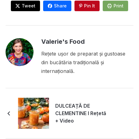
Tweet
Share
Pin It
Print
Valerie's Food
Rețete ușor de preparat și gustoase
din bucătăria tradițională și
internațională.
DULCEAȚĂ DE
CLEMENTINE I Rețetă
+ Video