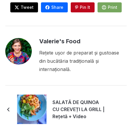
Tweet
Share
Pin It
Print
Valerie's Food
Rețete ușor de preparat și gustoase
din bucătăria tradițională și
internațională.
SALATĂ DE QUINOA
CU CREVEȚI LA GRILL |
Rețetă + Video