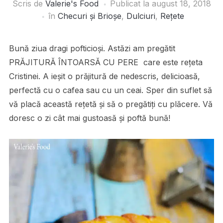
Scris de
Valerie's Food
Publicat la
august 18, 2018
în
Checuri și Brioșe
,
Dulciuri
,
Rețete
Bună ziua dragi pofticioși. Astăzi am pregătit
PRĂJITURĂ ÎNTOARSĂ CU PERE care este rețeta
Cristinei. A ieșit o prăjitură de nedescris, delicioasă,
perfectă cu o cafea sau cu un ceai. Sper din suflet să
vă placă această rețetă și să o pregătiți cu plăcere. Vă
doresc o zi cât mai gustoasă și poftă bună!