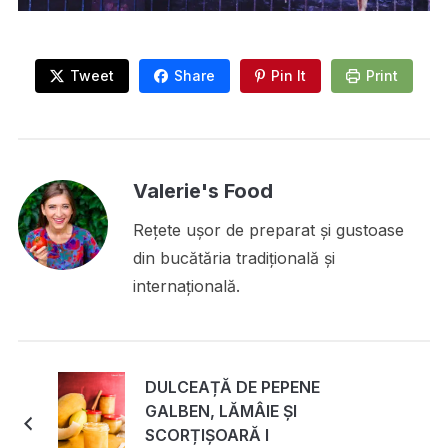
Tweet
Share
Pin It
Print
Valerie's Food
Rețete ușor de preparat și gustoase
din bucătăria tradițională și
internațională.
DULCEAȚĂ DE PEPENE
GALBEN, LĂMÂIE ȘI
SCORȚIȘOARĂ I