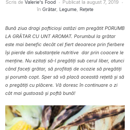
Scris de
Valerie's Food
Publicat la
august 7, 2019
în
Grătar
,
Legume
,
Rețete
Bună ziua dragi pofticioși astăzi am pregătit PORUMB
LA GRĂTAR CU UNT AROMAT. Porumbul la grătar
este mai benefic decât cel fiert deoarece prin fierbere
îşi pierde din substanţele nutritive dar prin coacere le
menține. Nu ezitați să-l pregătiți sub cerul liber, atunci
când faceți grătar, să profitați de ocazie să pregătiți
și porumb copt. Sper să vă placă această rețetă și să
o pregătiți cu plăcere. Vă doresc în continuare o zi
cât mai gustoasă și poftă bună!