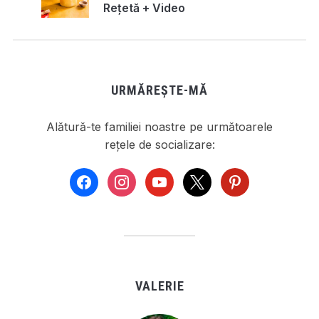
Rețetă + Video
URMĂREȘTE-MĂ
Alătură-te familiei noastre pe următoarele
rețele de socializare:
facebook
instagram
youtube
x
pinterest
VALERIE