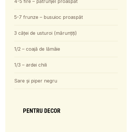
4-5 fire – pătrunjel proaspăt
5-7 frunze – busuioc proaspăt
3 căței de usturoi (mărunțiți)
1/2 – coajă de lămâie
1/3 – ardei chili
Sare și piper negru
PENTRU DECOR