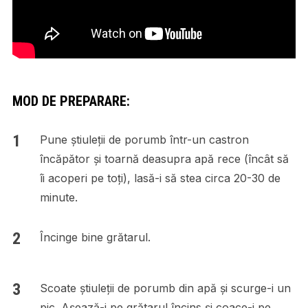
MOD DE PREPARARE:
Pune știuleții de porumb într-un castron
încăpător și toarnă deasupra apă rece (încât să
îi acoperi pe toți), lasă-i să stea circa 20-30 de
minute.
Încinge bine grătarul.
Scoate știuleții de porumb din apă și scurge-i un
pic. Așează-i pe grătarul încins și coace-i pe