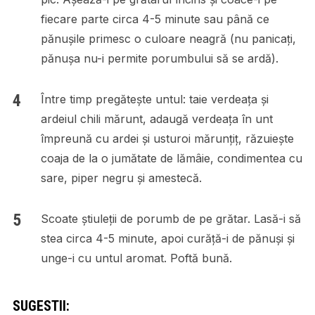
fiecare parte circa 4-5 minute sau până ce
pănușile primesc o culoare neagră (nu panicați,
pănușa nu-i permite porumbului să se ardă).
Între timp pregătește untul: taie verdeața și
ardeiul chili mărunt, adaugă verdeața în unt
împreună cu ardei și usturoi mărunțiț, răzuiește
coaja de la o jumătate de lămâie, condimentea cu
sare, piper negru și amestecă.
Scoate știuleții de porumb de pe grătar. Lasă-i să
stea circa 4-5 minute, apoi curăță-i de pănuși și
unge-i cu untul aromat. Poftă bună.
SUGESTII: