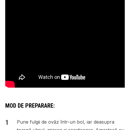
MOD DE PREPARARE:
Pune fulgii de ovăz într-un bol, iar deasupra
toarnă uleiul, mierea și scorțișoara. Amestecă cu