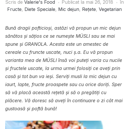
Scris de
Valerie's Food
Publicat la
mai 26, 2018
în
Fructe
,
Diete Speciale
,
Mic dejun
,
Rețete
,
Vegetarian
Bună dragii pofticioși, astăzi vă propun un mic dejun
sănătos și sățios ce se numește MÜSLI sau se mai
spune și GRANOLA. Acesta este un amestec de
cereale cu fruncte uscate, nuci ș.a. Eu vă propun
varianta mea de MÜSLI însă voi puteți varia cu nucile
și fructele uscate, la urma urmei folosiți ce aveți prin
casă și tot bun va ieși. Serviți musli la mic dejun cu
iaurt, lapte, fructe proaspete sau cu orice doriți. Sper
să vă placă această rețetă și să o pregătiți cu
plăcere. Vă doresc să aveți în continuare o zi cât mai
gustoasă și poftă bună!