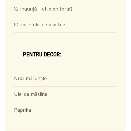
½ linguriță – chimen (praf)
50 ml. – ulei de măsline
PENTRU DECOR:
Nuci mărunțite
Ulei de măsline
Paprika