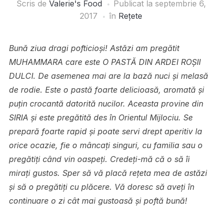
Scris de
Valerie's Food
Publicat la
septembrie 6,
2017
în
Rețete
Bună ziua dragi pofticioși! Astăzi am pregătit
MUHAMMARA care este O PASTĂ DIN ARDEI ROȘII
DULCI. De asemenea mai are la bază nuci și melasă
de rodie. Este o pastă foarte delicioasă, aromată și
puțin crocantă datorită nucilor. Aceasta provine din
SIRIA și este pregătită des în Orientul Mijlociu. Se
prepară foarte rapid și poate servi drept aperitiv la
orice ocazie, fie o mâncați singuri, cu familia sau o
pregătiți când vin oaspeți. Credeți-mă că o să îi
mirați gustos. Sper să vă placă rețeta mea de astăzi
și să o pregătiți cu plăcere. Vă doresc să aveți în
continuare o zi cât mai gustoasă și poftă bună!