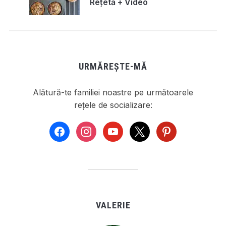
Rețetă + Video
URMĂREȘTE-MĂ
Alătură-te familiei noastre pe următoarele
rețele de socializare:
facebook
instagram
youtube
x
pinterest
VALERIE