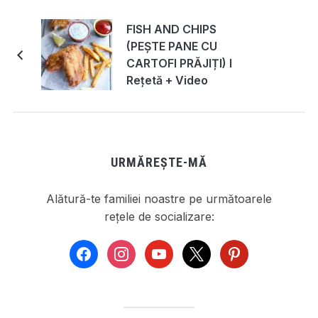
FISH AND CHIPS
(PEȘTE PANE CU
CARTOFI PRĂJIȚI) I
Rețetă + Video
URMĂREȘTE-MĂ
Alătură-te familiei noastre pe următoarele
rețele de socializare:
facebook
instagram
youtube
x
pinterest