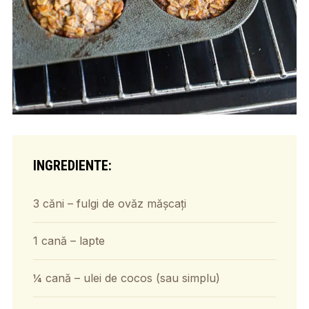
INGREDIENTE:
3 căni – fulgi de ovăz mășcați
1 cană – lapte
¼ cană – ulei de cocos (sau simplu)