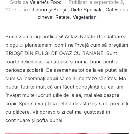
Scris de
Valerie's Food
Publicat la
septembrie 2,
2017
în
Checuri și Brioșe
,
Diete Speciale
,
Gătesc cu
cineva
,
Rețete
,
Vegetarian
Bună ziua dragi pofticioși! Astăzi Natalia (fondatoarea
blogului planetamami.com) ne învață cum să pregătim
BRIOȘE DIN FULGI DE OVĂZ CU BANANE. Sunt
foarte delicioase, sănătoase și numai bune pentru
perioada școlară. De asemenea tot de la ea puteți afla
cum să îndemnați copiii să se alimenteze sănătos. Mă
bucur foarte mult că am făcut cunoștință cu ea, am
învățat multe lucruri utile de la ea, mai ales despre
copii. Sper să vă placă rețeta de astăzi și să o pregătiți
cu plăcere. Vă doresc o zi cât mai gustoasă în
continuare și poftă bună!