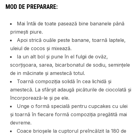
MOD DE PREPARARE:
Mai întâi de toate pasează bine bananele până
primești piure.
Apoi strică ouăle peste banane, toarnă laptele,
uleiul de cocos și mixează.
Ia un alt bol și pune în el fulgii de ovăz,
scorțișoara, sarea, bicarbonatul de sodiu, semințele
de in măcinate și amestecă totul.
Toarnă compoziția solidă în cea lichidă și
amestecă. La sfârșit adaugă picăturile de ciocolată și
încorporează-le și pe ele.
Unge o formă specială pentru cupcakes cu ulei
și toarnă în fiecare formă compoziția pregătită mai
devreme.
Coace brioșele la cuptorul preîncălzit la 180 de