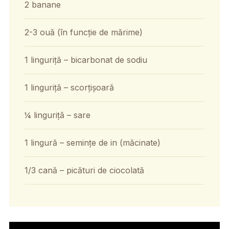
2 banane
2-3 ouă (în funcție de mărime)
1 linguriță – bicarbonat de sodiu
1 linguriță – scorțișoară
¼ linguriță – sare
1 lingură – semințe de in (măcinate)
1/3 cană – picături de ciocolată