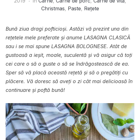
2019
în
Carne
,
Carne de porc
,
Carne de vită
,
Christmas
,
Paste
,
Rețete
Bună ziua dragi pofticioși. Astăzi vă prezint una din
rețetele mele preferate și anume LASAGNA CLASICĂ
sau i se mai spune LASAGNA BOLOGNESE. Atât de
gustoasă a ieșit, moale, suculentă și vă asigur că toți
cei care o să o guste o să se îndrăgostească de ea.
Sper să vă placă această rețetă și să o pregătiți cu
plăcere. Vă doresc să aveți o zi cât mai delicioasă în
continuare și poftă bună!