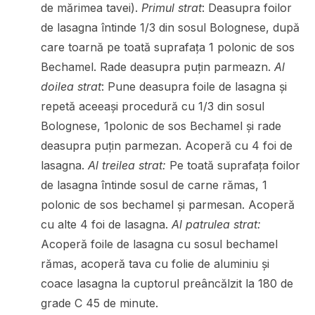
de mărimea tavei).
Primul strat
: Deasupra foilor
de lasagna întinde 1/3 din sosul Bolognese, după
care toarnă pe toată suprafața 1 polonic de sos
Bechamel. Rade deasupra puțin parmeazn.
Al
doilea strat
: Pune deasupra foile de lasagna și
repetă aceeași procedură cu 1/3 din sosul
Bolognese, 1polonic de sos Bechamel și rade
deasupra puțin parmezan. Acoperă cu 4 foi de
lasagna.
Al treilea strat:
Pe toată suprafața foilor
de lasagna întinde sosul de carne rămas, 1
polonic de sos bechamel și parmesan. Acoperă
cu alte 4 foi de lasagna.
Al patrulea strat:
Acoperă foile de lasagna cu sosul bechamel
rămas, acoperă tava cu folie de aluminiu și
coace lasagna la cuptorul preâncălzit la 180 de
grade C 45 de minute.