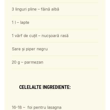
3 linguri pline – făină albă
1 l – lapte
1 vârf de cuțit – nucșoară rasă
Sare și piper negru
20 g – parmezan
CELELALTE INGREDIENTE:
16-18 – foi pentru lasagna