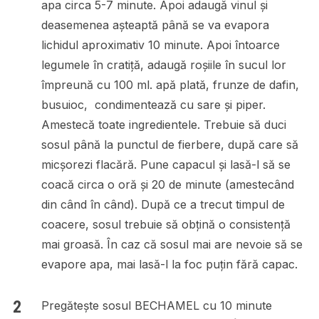
apa circa 5-7 minute. Apoi adaugă vinul și
deasemenea așteaptă până se va evapora
lichidul aproximativ 10 minute. Apoi întoarce
legumele în cratiță, adaugă roșiile în sucul lor
împreună cu 100 ml. apă plată, frunze de dafin,
busuioc, condimentează cu sare și piper.
Amestecă toate ingredientele. Trebuie să duci
sosul până la punctul de fierbere, după care să
micșorezi flacără. Pune capacul și lasă-l să se
coacă circa o oră și 20 de minute (amestecând
din când în când). După ce a trecut timpul de
coacere, sosul trebuie să obțină o consistență
mai groasă. În caz că sosul mai are nevoie să se
evapore apa, mai lasă-l la foc puțin fără capac.
Pregătește sosul BECHAMEL cu 10 minute