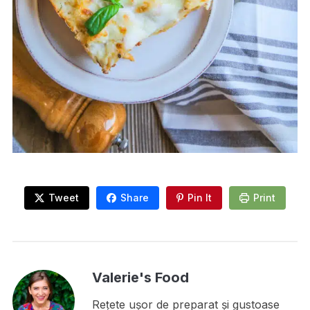
Tweet
Share
Pin It
Print
Valerie's Food
Rețete ușor de preparat și gustoase