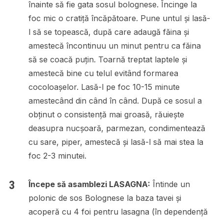
înainte să fie gata sosul bolognese. Încinge la
foc mic o cratiță încăpătoare. Pune untul și lasă-
l să se topească, după care adaugă făina și
amestecă încontinuu un minut pentru ca făina
să se coacă puțin. Toarnă treptat laptele și
amestecă bine cu telul evitând formarea
cocoloașelor. Lasă-l pe foc 10-15 minute
amestecând din când în când. După ce sosul a
obținut o consistență mai groasă, răuiește
deasupra nucșoară, parmezan, condimentează
cu sare, piper, amestecă și lasă-l să mai stea la
foc 2-3 minutei.
Începe să asamblezi LASAGNA:
Întinde un
polonic de sos Bolognese la baza tavei și
acoperă cu 4 foi pentru lasagna (în dependență