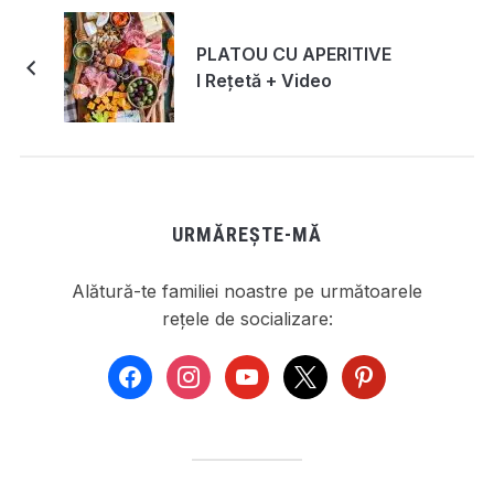
PLATOU CU APERITIVE
I Rețetă + Video
URMĂREȘTE-MĂ
Alătură-te familiei noastre pe următoarele
rețele de socializare:
facebook
instagram
youtube
x
pinterest