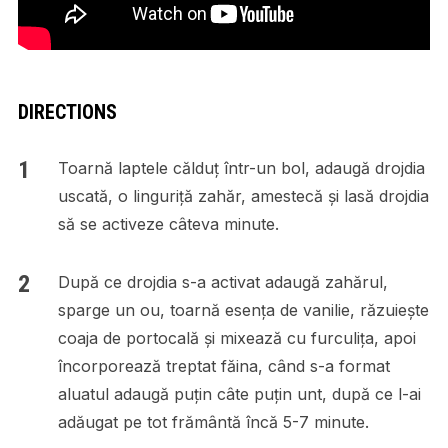
DIRECTIONS
Toarnă laptele călduț într-un bol, adaugă drojdia
uscată, o linguriță zahăr, amestecă și lasă drojdia
să se activeze câteva minute.
După ce drojdia s-a activat adaugă zahărul,
sparge un ou, toarnă esența de vanilie, răzuiește
coaja de portocală și mixează cu furculița, apoi
încorporează treptat făina, când s-a format
aluatul adaugă puțin câte puțin unt, după ce l-ai
adăugat pe tot frământă încă 5-7 minute.