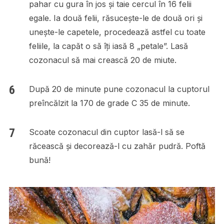
pahar cu gura în jos și taie cercul în 16 felii
egale. Ia două felii, răsucește-le de două ori și
unește-le capetele, procedează astfel cu toate
feliile, la capăt o să îți iasă 8 „petale”. Lasă
cozonacul să mai crească 20 de miute.
După 20 de minute pune cozonacul la cuptorul
preîncălzit la 170 de grade C 35 de minute.
Scoate cozonacul din cuptor lasă-l să se
răcească și decorează-l cu zahăr pudră. Poftă
bună!