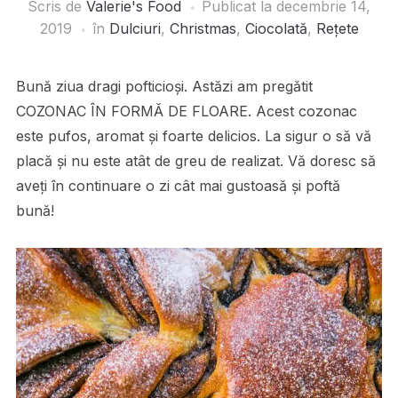
Scris de
Valerie's Food
Publicat la
decembrie 14,
2019
în
Dulciuri
,
Christmas
,
Ciocolată
,
Rețete
Bună ziua dragi pofticioși. Astăzi am pregătit
COZONAC ÎN FORMĂ DE FLOARE. Acest cozonac
este pufos, aromat și foarte delicios. La sigur o să vă
placă și nu este atât de greu de realizat. Vă doresc să
aveți în continuare o zi cât mai gustoasă și poftă
bună!