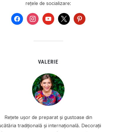
rețele de socializare:
facebook
instagram
youtube
x
pinterest
VALERIE
Rețete ușor de preparat și gustoase din
cătăria tradițională și internațională. Decorații