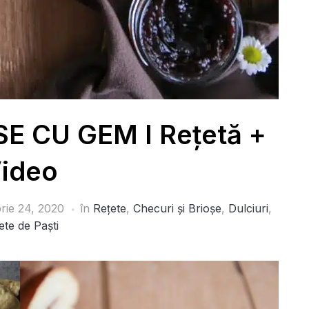
 CU GEM I Rețetă +
ideo
rie 24, 2020
în
Rețete
,
Checuri și Brioșe
,
Dulciuri
,
ete de Paști