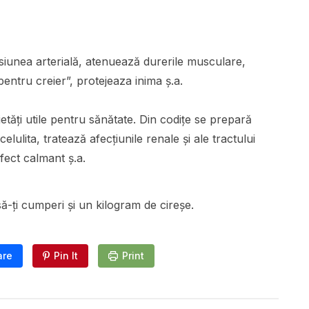
siunea arterială, atenuează durerile musculare,
entru creier”, protejeaza inima ș.a.
tăți utile pentru sănătate. Din codițe se prepară
celulita, tratează afecțiunile renale și ale tractului
efect calmant ș.a.
să-ți cumperi și un kilogram de cireșe.
are
Pin It
Print