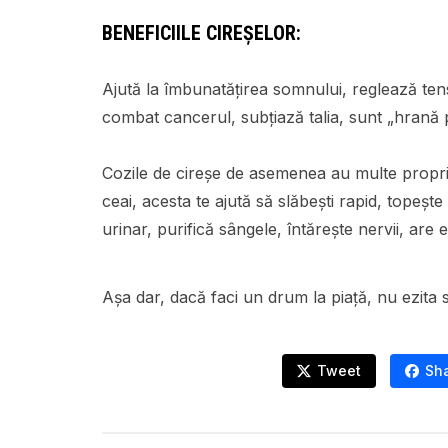
BENEFICIILE CIREȘELOR:
Ajută la îmbunatățirea somnului, reglează ten
combat cancerul, subțiază talia, sunt „hrană p
Cozile de cireșe de asemenea au multe proprie
ceai, acesta te ajută să slăbești rapid, topește 
urinar, purifică sângele, întărește nervii, are 
Așa dar, dacă faci un drum la piață, nu ezita 
Tweet
Sh