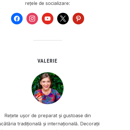
rețele de socializare:
facebook
instagram
youtube
x
pinterest
VALERIE
Rețete ușor de preparat și gustoase din
cătăria tradițională și internațională. Decorații