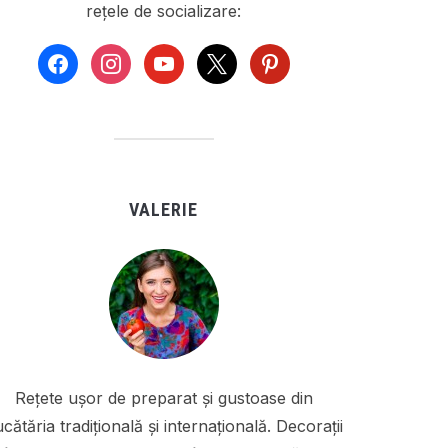
rețele de socializare:
facebook
instagram
youtube
x
pinterest
VALERIE
Rețete ușor de preparat și gustoase din
cătăria tradițională și internațională. Decorații