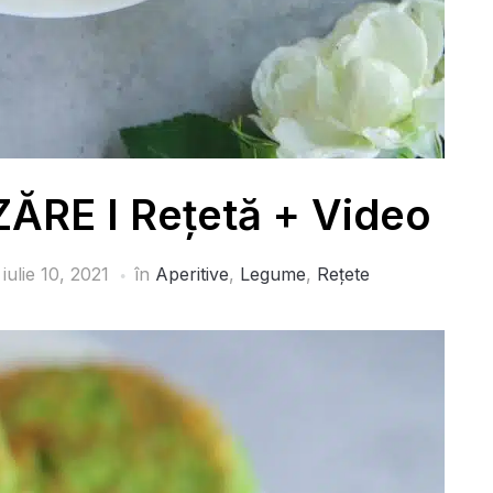
RE I Rețetă + Video
a
iulie 10, 2021
în
Aperitive
,
Legume
,
Rețete