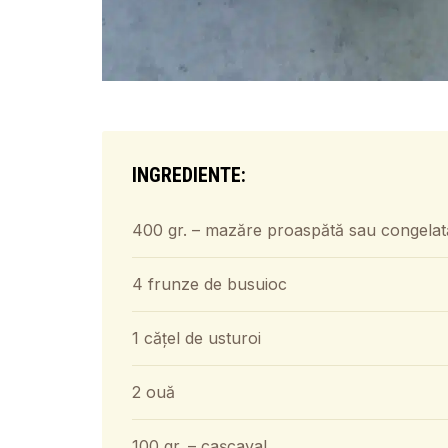
INGREDIENTE:
400 gr. – mazăre proaspătă sau congelat
4 frunze de busuioc
1 cățel de usturoi
2 ouă
100 gr. – cașcaval