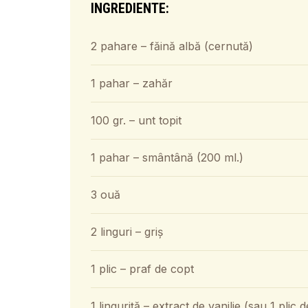
INGREDIENTE:
2 pahare – făină albă (cernută)
1 pahar – zahăr
100 gr. – unt topit
1 pahar – smântână (200 ml.)
3 ouă
2 linguri – griș
1 plic – praf de copt
1 linguriță – extract de vanilie (sau 1 plic 