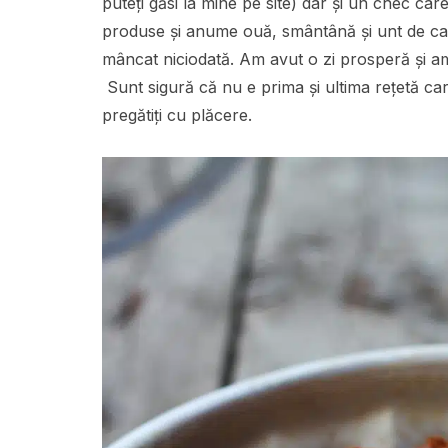
puteți găsi la mine pe site) dar și un chec ca
produse și anume ouă, smântână și unt de cas
mâncat niciodată.
Am avut o zi prosperă și am
Sunt sigură că nu e prima și ultima rețetă ca
pregătiți cu plăcere.