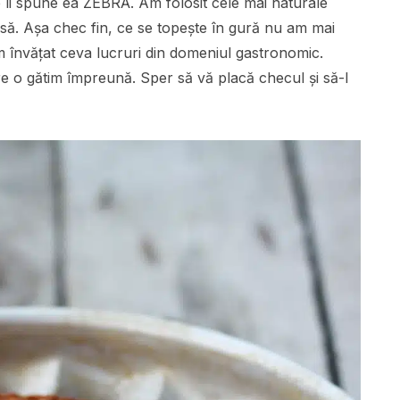
re îi spune ea ZEBRĂ. Am folosit cele mai naturale
ă. Așa chec fin, ce se topește în gură nu am mai
 învățat ceva lucruri din domeniul gastronomic.
re o gătim împreună. Sper să vă placă checul și să-l