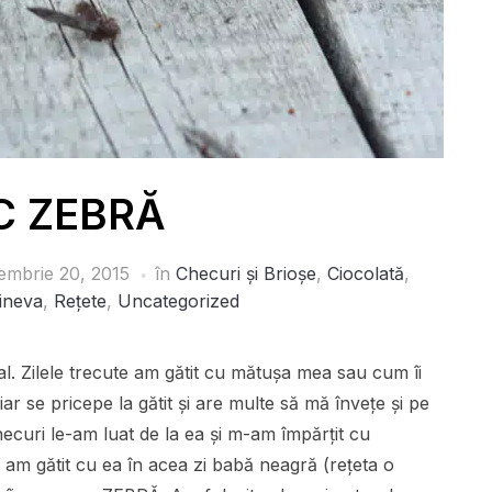
C ZEBRĂ
embrie 20, 2015
în
Checuri și Brioșe
,
Ciocolată
,
ineva
,
Rețete
,
Uncategorized
al. Zilele trecute am gătit cu mătușa mea sau cum îi
 se pricepe la gătit și are multe să mă învețe și pe
ecuri le-am luat de la ea și m-am împărțit cu
 am gătit cu ea în acea zi babă neagră (rețeta o