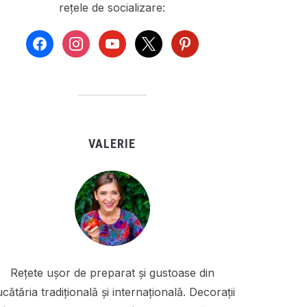
rețele de socializare:
facebook
instagram
youtube
x
pinterest
VALERIE
Rețete ușor de preparat și gustoase din
cătăria tradițională și internațională. Decorații