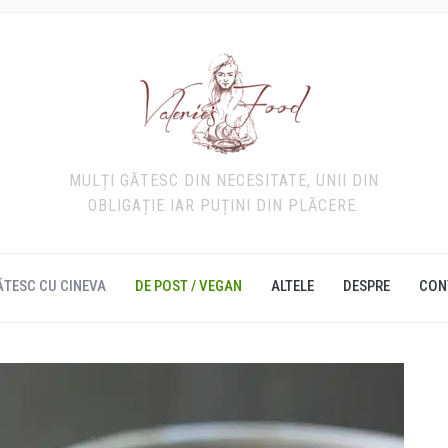
MULȚI GĂTESC DIN NECESITATE, UNII DIN
OBLIGAȚIE IAR PUȚINI DIN PLĂCERE.
ĂTESC CU CINEVA
DE POST / VEGAN
ALTELE
DESPRE
CON