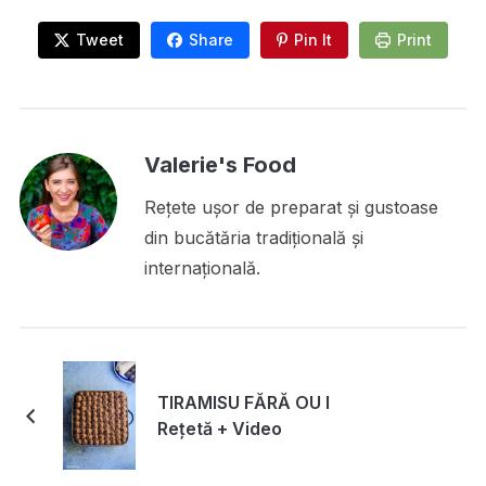
Tweet
Share
Pin It
Print
Valerie's Food
Rețete ușor de preparat și gustoase
din bucătăria tradițională și
internațională.
TIRAMISU FĂRĂ OU I
Rețetă + Video