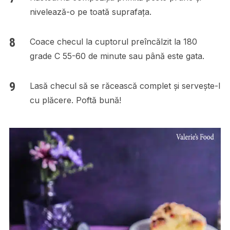
nivelează-o pe toată suprafața.
Coace checul la cuptorul preîncălzit la 180
grade C 55-60 de minute sau până este gata.
Lasă checul să se răcească complet și servește-l
cu plăcere. Poftă bună!