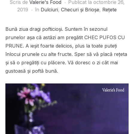
Scris de
Valerie's Food
Publicat la
octombrie 26,
2019
în
Dulciuri
,
Checuri și Brioșe
,
Rețete
Bună ziua dragi pofticioși. Suntem în sezonul
prunelor așa că astăzi am pregătit CHEC PUFOS CU
PRUNE. A ieșit foarte delicios, plus la toate puteți
înlocui prunele cu alte fructe. Sper să vă placă rețeta
și să o pregătiți cu plăcere. Vă doresc o zi cât mai
gustoasă și poftă bună.