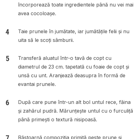
încorporează toate ingredientele până nu vei mai
avea cocoloașe.
Taie prunele în jumătate, iar jumătățile felii și nu
uita să le scoți sâmburii.
Transferă aluatul într-o tavă de copt cu
diametrul de 23 cm. tapetată cu foaie de copt și
unsă cu unt. Aranjează deasupra în formă de
evantai prunele.
După care pune într-un alt bol untul rece, făina
și zahărul pudră. Mărunțește untul cu o furculiță
până primești o textură nisipoasă.
Răstoarnă compoziția primită peste prune și