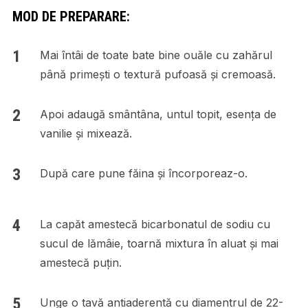
MOD DE PREPARARE:
Mai întâi de toate bate bine ouăle cu zahărul
până primești o textură pufoasă și cremoasă.
Apoi adaugă smântâna, untul topit, esența de
vanilie și mixează.
După care pune făina și încorporeaz-o.
La capăt amestecă bicarbonatul de sodiu cu
sucul de lămâie, toarnă mixtura în aluat și mai
amestecă puțin.
Unge o tavă antiaderentă cu diamentrul de 22-