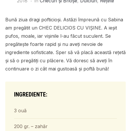
2018
în
Checuri și Brioșe
,
Dulciuri
,
Rețete
Bună ziua dragi pofticioși. Astăzi împreună cu Sabina
am pregătit un CHEC DELICIOS CU VIȘINE. A ieșit
pufos, moale, iar vișinile l-au făcut suculent. Se
pregătește foarte rapid și nu aveți nevoie de
ingrediente sofisticate. Sper să vă placă această rețetă
și să o pregătiți cu plăcere. Vă doresc să aveți în
continuare o zi cât mai gustoasă și poftă bună!
INGREDIENTE:
3 ouă
200 gr. – zahăr