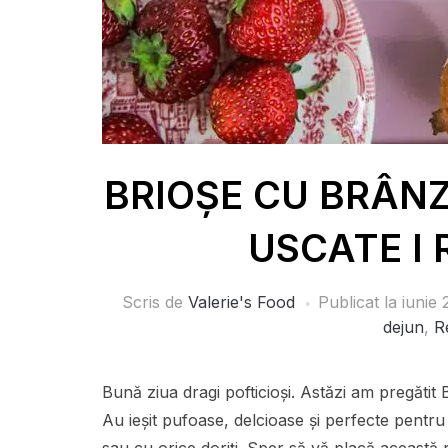
BRIOȘE CU BRÂNZ
USCATE I R
Scris de
Valerie's Food
Publicat la
iunie 
dejun
,
R
Bună ziua dragi pofticioși. Astăzi am pre
Au ieșit pufoase, delcioase și perfecte pentru 