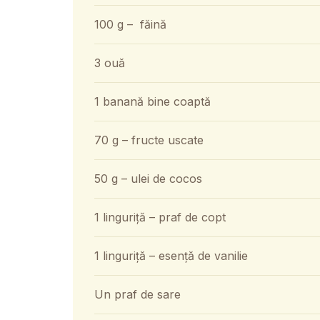
100 g – făină
3 ouă
1 banană bine coaptă
70 g – fructe uscate
50 g – ulei de cocos
1 linguriță – praf de copt
1 linguriță – esență de vanilie
Un praf de sare