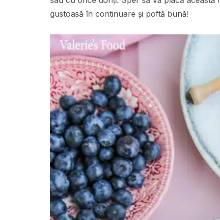
sau cu orice doriți. Sper să vă placă această re
gustoasă în continuare și poftă bună!