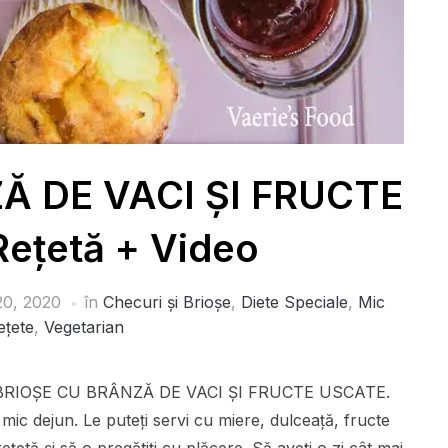
Ă DE VACI ȘI FRUCTE
ețetă + Video
20, 2020
în
Checuri și Brioșe
,
Diete Speciale
,
Mic
ețete
,
Vegetarian
gătit BRIOȘE CU BRÂNZĂ DE VACI ȘI FRUCTE USCATE.
mic dejun. Le puteți servi cu miere, dulceață, fructe