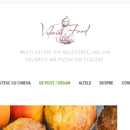
MULȚI GĂTESC DIN NECESITATE, UNII DIN
OBLIGAȚIE IAR PUȚINI DIN PLĂCERE.
ĂTESC CU CINEVA
DE POST / VEGAN
ALTELE
DESPRE
CON