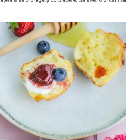
țetă și să o pregătiți cu plăcere. Să aveți o zi cât mai