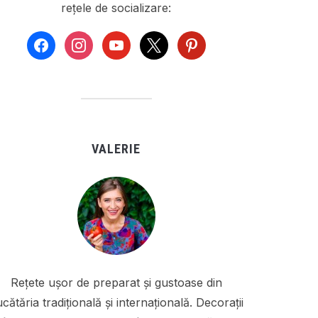
rețele de socializare:
facebook
instagram
youtube
x
pinterest
VALERIE
Rețete ușor de preparat și gustoase din
cătăria tradițională și internațională. Decorații