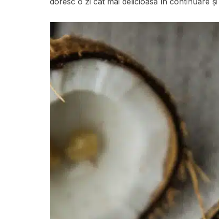
doresc o zi cât mai delicioasă în continuare ș