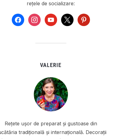
rețele de socializare:
facebook
instagram
youtube
x
pinterest
VALERIE
Rețete ușor de preparat și gustoase din
cătăria tradițională și internațională. Decorații