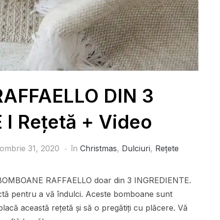
AFFAELLO DIN 3
I Rețetă + Video
ombrie 31, 2020
în
Christmas
,
Dulciuri
,
Rețete
gătit BOMBOANE RAFFAELLO doar din 3 INGREDIENTE.
fectă pentru a vă îndulci. Aceste bomboane sunt
lacă această rețetă și să o pregătiți cu plăcere. Vă