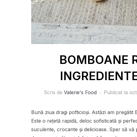
BOMBOANE R
INGREDIENTE 
Scris de
Valerie's Food
Publicat la
oct
Bună ziua dragi pofticioși. Astăzi am pre
Este o rețetă rapidă, deloc sofisticată și per
suculente, crocante și delicioase. Sper să vă p