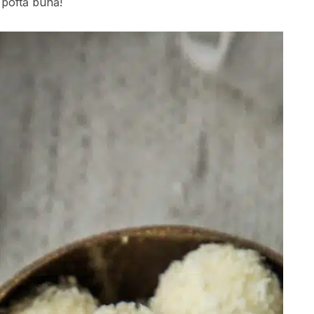
i poftă bună!