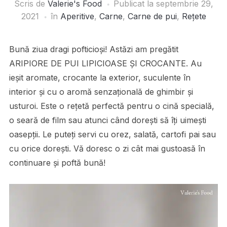
Scris de
Valerie's Food
Publicat la
septembrie 29,
2021
în
Aperitive
,
Carne
,
Carne de pui
,
Rețete
Bună ziua dragi pofticioși! Astăzi am pregătit
ARIPIORE DE PUI LIPICIOASE ȘI CROCANTE. Au
ieșit aromate, crocante la exterior, suculente în
interior și cu o aromă senzațională de ghimbir și
usturoi. Este o rețetă perfectă pentru o cină specială,
o seară de film sau atunci când dorești să îți uimești
oasepții. Le puteți servi cu orez, salată, cartofi pai sau
cu orice dorești. Vă doresc o zi cât mai gustoasă în
continuare și poftă bună!