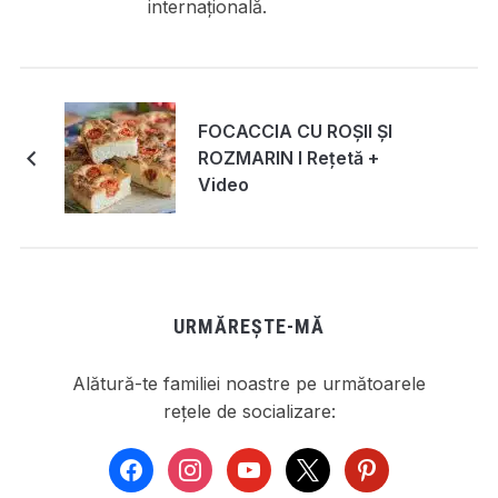
internațională.
FOCACCIA CU ROȘII ȘI
ROZMARIN I Rețetă +
Video
URMĂREȘTE-MĂ
Alătură-te familiei noastre pe următoarele
rețele de socializare:
facebook
instagram
youtube
x
pinterest