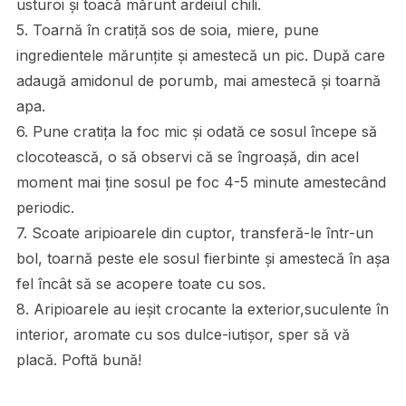
usturoi și toacă mărunt ardeiul chili.
5. Toarnă în cratiță sos de soia, miere, pune
ingredientele mărunțite și amestecă un pic. După care
adaugă amidonul de porumb, mai amestecă și toarnă
apa.
6. Pune cratița la foc mic și odată ce sosul începe să
clocotească, o să observi că se îngroașă, din acel
moment mai ține sosul pe foc 4-5 minute amestecând
periodic.
7. Scoate aripioarele din cuptor, transferă-le într-un
bol, toarnă peste ele sosul fierbinte și amestecă în așa
fel încât să se acopere toate cu sos.
8. Aripioarele au ieșit crocante la exterior,suculente în
interior, aromate cu sos dulce-iutișor, sper să vă
placă. Poftă bună!