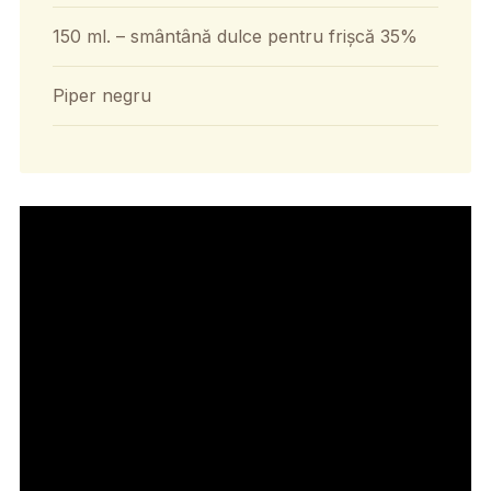
150 ml. – smântână dulce pentru frișcă 35%
Piper negru