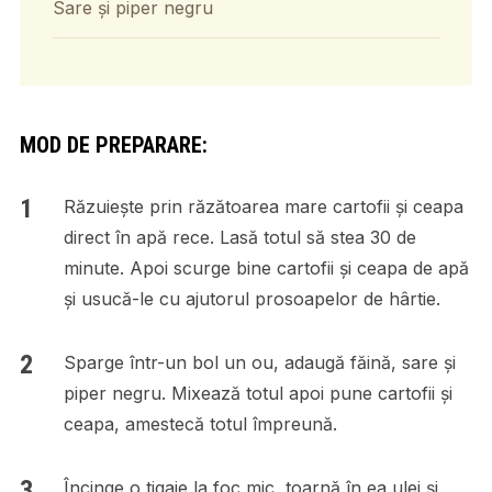
Sare și piper negru
MOD DE PREPARARE:
Răzuiește prin răzătoarea mare cartofii și ceapa
direct în apă rece. Lasă totul să stea 30 de
minute. Apoi scurge bine cartofii și ceapa de apă
și usucă-le cu ajutorul prosoapelor de hârtie.
Sparge într-un bol un ou, adaugă făină, sare și
piper negru. Mixează totul apoi pune cartofii și
ceapa, amestecă totul împreună.
Încinge o tigaie la foc mic, toarnă în ea ulei și