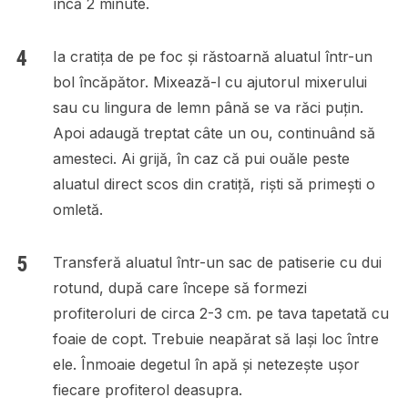
încă 2 minute.
Ia cratița de pe foc și răstoarnă aluatul într-un
bol încăpător. Mixează-l cu ajutorul mixerului
sau cu lingura de lemn până se va răci puțin.
Apoi adaugă treptat câte un ou, continuând să
amesteci. Ai grijă, în caz că pui ouăle peste
aluatul direct scos din cratiță, riști să primești o
omletă.
Transferă aluatul într-un sac de patiserie cu dui
rotund, după care începe să formezi
profiteroluri de circa 2-3 cm. pe tava tapetată cu
foaie de copt. Trebuie neapărat să lași loc între
ele. Înmoaie degetul în apă și netezește ușor
fiecare profiterol deasupra.