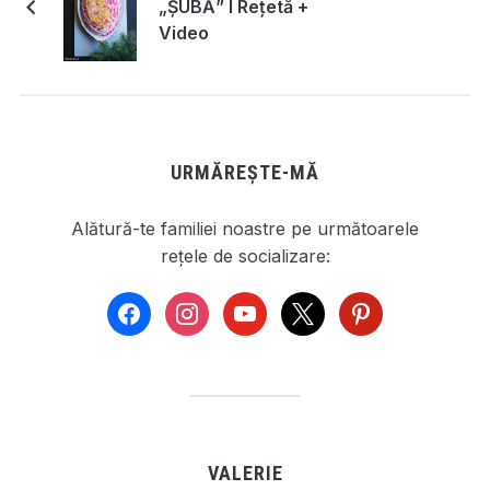
„ȘUBĂ” I Rețetă +
Video
URMĂREȘTE-MĂ
Alătură-te familiei noastre pe următoarele
rețele de socializare:
facebook
instagram
youtube
x
pinterest
VALERIE