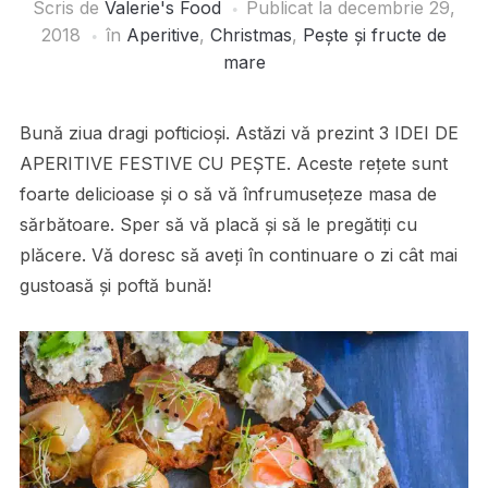
Scris de
Valerie's Food
Publicat la
decembrie 29,
2018
în
Aperitive
,
Christmas
,
Pește și fructe de
mare
Bună ziua dragi pofticioși. Astăzi vă prezint 3 IDEI DE
APERITIVE FESTIVE CU PEȘTE. Aceste rețete sunt
foarte delicioase și o să vă înfrumusețeze masa de
sărbătoare. Sper să vă placă și să le pregătiți cu
plăcere. Vă doresc să aveți în continuare o zi cât mai
gustoasă și poftă bună!