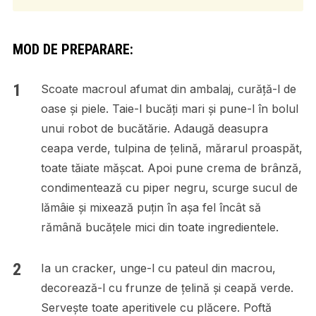
MOD DE PREPARARE:
Scoate macroul afumat din ambalaj, curăță-l de
oase și piele. Taie-l bucăți mari și pune-l în bolul
unui robot de bucătărie. Adaugă deasupra
ceapa verde, tulpina de țelină, mărarul proaspăt,
toate tăiate mășcat. Apoi pune crema de brânză,
condimentează cu piper negru, scurge sucul de
lămâie și mixează puțin în așa fel încât să
rămână bucățele mici din toate ingredientele.
Ia un cracker, unge-l cu pateul din macrou,
decorează-l cu frunze de țelină și ceapă verde.
Servește toate aperitivele cu plăcere. Poftă