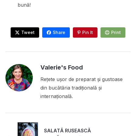
bună!
Tweet
Share
Pin It
Print
Valerie's Food
Rețete ușor de preparat și gustoase
din bucătăria tradițională și
internațională.
SALATĂ RUSEASCĂ