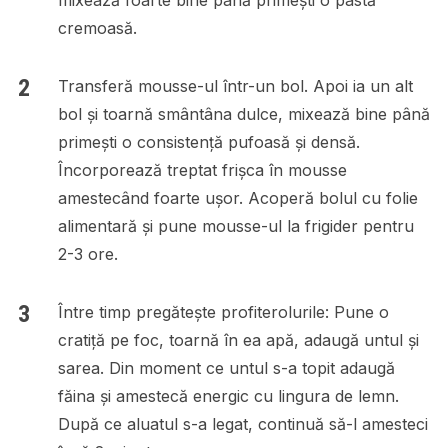
mixează foarte bine până primești o pastă
cremoasă.
Transferă mousse-ul într-un bol. Apoi ia un alt
bol și toarnă smântâna dulce, mixează bine până
primești o consistență pufoasă și densă.
Încorporează treptat frișca în mousse
amestecând foarte ușor. Acoperă bolul cu folie
alimentară și pune mousse-ul la frigider pentru
2-3 ore.
Între timp pregătește profiterolurile: Pune o
cratiță pe foc, toarnă în ea apă, adaugă untul și
sarea. Din moment ce untul s-a topit adaugă
făina și amestecă energic cu lingura de lemn.
După ce aluatul s-a legat, continuă să-l amesteci