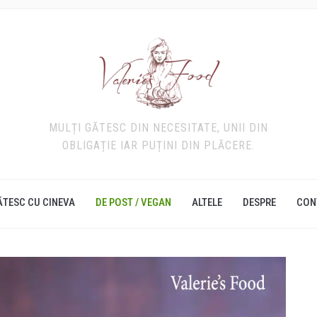
MULȚI GĂTESC DIN NECESITATE, UNII DIN
OBLIGAȚIE IAR PUȚINI DIN PLĂCERE.
ĂTESC CU CINEVA
DE POST / VEGAN
ALTELE
DESPRE
CON