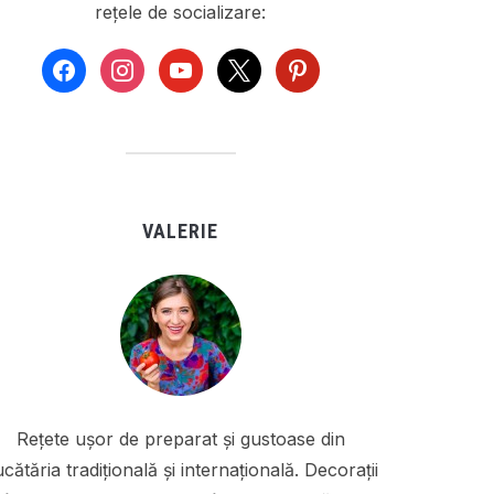
rețele de socializare:
facebook
instagram
youtube
x
pinterest
VALERIE
Rețete ușor de preparat și gustoase din
cătăria tradițională și internațională. Decorații