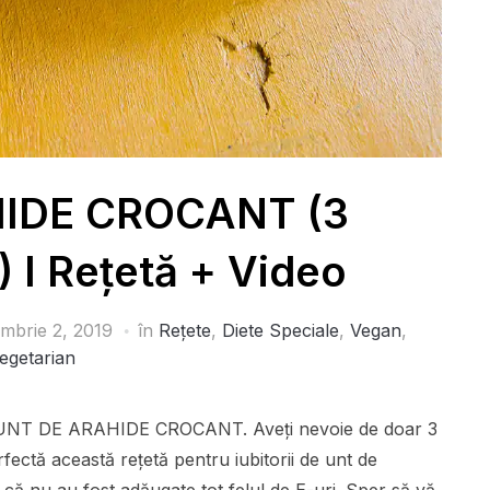
IDE CROCANT (3
I Rețetă + Video
mbrie 2, 2019
în
Rețete
,
Diete Speciale
,
Vegan
,
egetarian
tit UNT DE ARAHIDE CROCANT. Aveți nevoie de doar 3
rfectă această rețetă pentru iubitorii de unt de
i că nu au fost adăugate tot felul de E-uri. Sper să vă