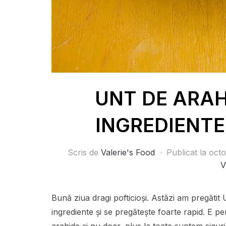
UNT DE ARAH
INGREDIENTE) 
Scris de
Valerie's Food
Publicat la
octo
V
Bună ziua dragi pofticioși. Astăzi am pregă
ingrediente și se pregătește foarte rapid. E pe
arahide și nu doar, plus la toate suntem sigur